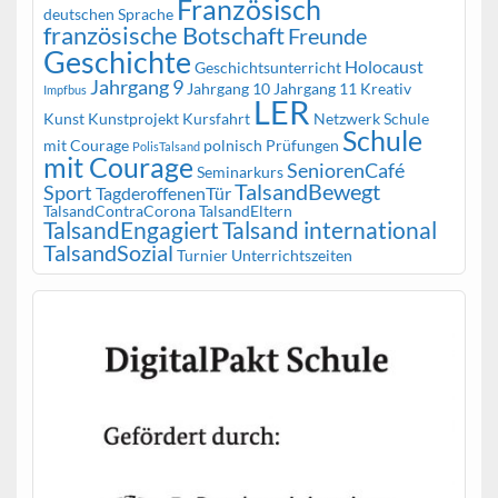
Französisch
deutschen Sprache
französische Botschaft
Freunde
Geschichte
Holocaust
Geschichtsunterricht
Jahrgang 9
Jahrgang 10
Jahrgang 11
Kreativ
Impfbus
LER
Kunst
Kunstprojekt
Kursfahrt
Netzwerk Schule
Schule
mit Courage
polnisch
Prüfungen
PolisTalsand
mit Courage
SeniorenCafé
Seminarkurs
TalsandBewegt
Sport
TagderoffenenTür
TalsandContraCorona
TalsandEltern
TalsandEngagiert
Talsand international
TalsandSozial
Turnier
Unterrichtszeiten