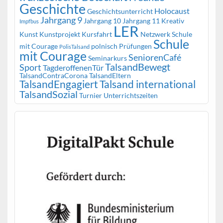
Geschichte
Holocaust
Geschichtsunterricht
Jahrgang 9
Jahrgang 10
Jahrgang 11
Kreativ
Impfbus
LER
Kunst
Kunstprojekt
Kursfahrt
Netzwerk Schule
Schule
mit Courage
polnisch
Prüfungen
PolisTalsand
mit Courage
SeniorenCafé
Seminarkurs
TalsandBewegt
Sport
TagderoffenenTür
TalsandContraCorona
TalsandEltern
TalsandEngagiert
Talsand international
TalsandSozial
Turnier
Unterrichtszeiten