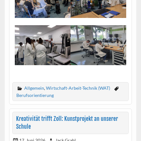
Allgemein
,
Wirtschaft-Arbeit-Technik (WAT)
Berufsorientierung
Kreativität trifft Zoll: Kunstprojekt an unserer
Schule
17. Juni 2026
Jack Grahl