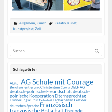
Allgemein
,
Kunst
Kreativ
,
Kunst
,
Kunstprojekt
,
Zoll
Schlagwörter
AG Schule mit Courage
Abitur
Berufsorientierung
Christentum
DELF AG
Corona
deutsch-polnische Freundschaft
deutsch-
polnische Kooperation
Elternsprechtag
Erinnerungskultur
Facharbeiten
Fest der
Facharbeit
Französisch
deutschen Sprache
französische Botschaft
Freunde