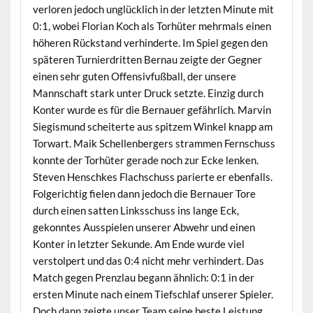
verloren jedoch unglücklich in der letzten Minute mit
0:1, wobei Florian Koch als Torhüter mehrmals einen
höheren Rückstand verhinderte. Im Spiel gegen den
späteren Turnierdritten Bernau zeigte der Gegner
einen sehr guten Offensivfußball, der unsere
Mannschaft stark unter Druck setzte. Einzig durch
Konter wurde es für die Bernauer gefährlich. Marvin
Siegismund scheiterte aus spitzem Winkel knapp am
Torwart. Maik Schellenbergers strammen Fernschuss
konnte der Torhüter gerade noch zur Ecke lenken.
Steven Henschkes Flachschuss parierte er ebenfalls.
Folgerichtig fielen dann jedoch die Bernauer Tore
durch einen satten Linksschuss ins lange Eck,
gekonntes Ausspielen unserer Abwehr und einen
Konter in letzter Sekunde. Am Ende wurde viel
verstolpert und das 0:4 nicht mehr verhindert. Das
Match gegen Prenzlau begann ähnlich: 0:1 in der
ersten Minute nach einem Tiefschlaf unserer Spieler.
Doch dann zeigte unser Team seine beste Leistung