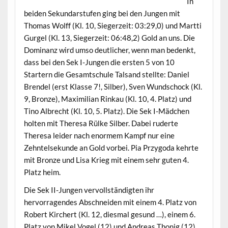
In
beiden Sekundarstufen ging bei den Jungen mit
Thomas Wolff (Kl. 10, Siegerzeit: 03:29,0) und Martti
Gurgel (Kl. 13, Siegerzeit: 06:48,2) Gold an uns. Die
Dominanz wird umso deutlicher, wenn man bedenkt,
dass bei den Sek I-Jungen die ersten 5 von 10
Startern die Gesamtschule Talsand stellte: Daniel
Brendel (erst Klasse 7!, Silber), Sven Wundschock (Kl.
9, Bronze), Maximilian Rinkau (Kl. 10, 4. Platz) und
Tino Albrecht (Kl. 10, 5. Platz). Die Sek I-Mädchen
holten mit Theresa Rülke Silber. Dabei ruderte
Theresa leider nach enormem Kampf nur eine
Zehntelsekunde an Gold vorbei. Pia Przygoda kehrte
mit Bronze und Lisa Krieg mit einem sehr guten 4.
Platz heim.
Die Sek II-Jungen vervollständigten ihr
hervorragendes Abschneiden mit einem 4. Platz von
Robert Kirchert (Kl. 12, diesmal gesund …), einem 6.
Platz von Mikel Vogel (12) und Andreas Thonig (12),