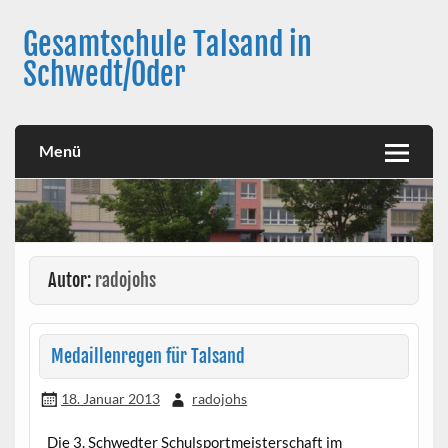
Skip
to
Gesamtschule Talsand in
content
Schwedt/Oder
Menü
Autor:
radojohs
Medaillenregen für Talsand
18. Januar 2013
radojohs
Die 3. Schwedter Schulsportmeisterschaft im