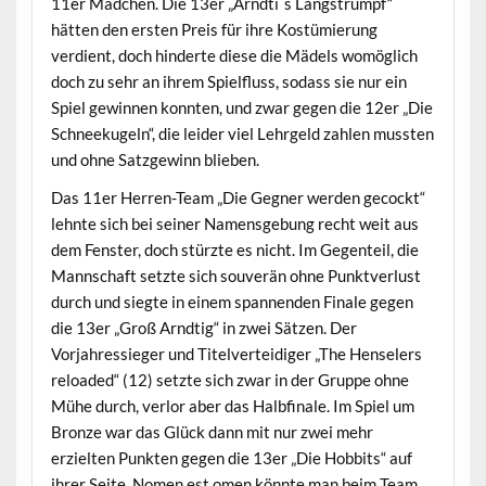
11er Mädchen. Die 13er „Arndti´s Langstrumpf“
hätten den ersten Preis für ihre Kostümierung
verdient, doch hinderte diese die Mädels womöglich
doch zu sehr an ihrem Spielfluss, sodass sie nur ein
Spiel gewinnen konnten, und zwar gegen die 12er „Die
Schneekugeln“, die leider viel Lehrgeld zahlen mussten
und ohne Satzgewinn blieben.
Das 11er Herren-Team „Die Gegner werden gecockt“
lehnte sich bei seiner Namensgebung recht weit aus
dem Fenster, doch stürzte es nicht. Im Gegenteil, die
Mannschaft setzte sich souverän ohne Punktverlust
durch und siegte in einem spannenden Finale gegen
die 13er „Groß Arndtig“ in zwei Sätzen. Der
Vorjahressieger und Titelverteidiger „The Henselers
reloaded“ (12) setzte sich zwar in der Gruppe ohne
Mühe durch, verlor aber das Halbfinale. Im Spiel um
Bronze war das Glück dann mit nur zwei mehr
erzielten Punkten gegen die 13er „Die Hobbits“ auf
ihrer Seite. Nomen est omen könnte man beim Team