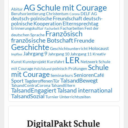
AG Schule mit Courage
Abitur
Berufsorientierung
Christentum
DELF AG
Corona
deutsch-polnische Freundschaft
deutsch-
polnische Kooperation
Elternsprechtag
Erinnerungskultur
Facharbeiten
Fest der
Facharbeit
Französisch
deutschen Sprache
französische Botschaft
Freunde
Geschichte
Holocaust
Geschichtsunterricht
Jahrgang 9
Jahrgang 10
Jahrgang 11
Kreativ
Impfbus
LER
Kunst
Kunstprojekt
Kursfahrt
Netzwerk Schule
Schule
mit Courage
polnisch
Prüfungen
PolisTalsand
mit Courage
SeniorenCafé
Seminarkurs
TalsandBewegt
Sport
TagderoffenenTür
TalsandContraCorona
TalsandEltern
TalsandEngagiert
Talsand international
TalsandSozial
Turnier
Unterrichtszeiten