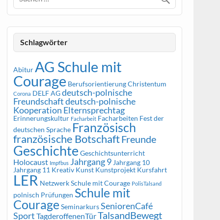
Schlagwörter
AG Schule mit
Abitur
Courage
Berufsorientierung
Christentum
deutsch-polnische
DELF AG
Corona
Freundschaft
deutsch-polnische
Kooperation
Elternsprechtag
Erinnerungskultur
Facharbeiten
Fest der
Facharbeit
Französisch
deutschen Sprache
französische Botschaft
Freunde
Geschichte
Geschichtsunterricht
Jahrgang 9
Holocaust
Jahrgang 10
Impfbus
Jahrgang 11
Kreativ
Kunst
Kunstprojekt
Kursfahrt
LER
Netzwerk Schule mit Courage
PolisTalsand
Schule mit
polnisch
Prüfungen
Courage
SeniorenCafé
Seminarkurs
TalsandBewegt
Sport
TagderoffenenTür