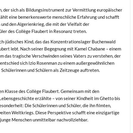
, der sich als Bildungsinstrument zur Vermittlung europäischer
zählt eine bemerkenswerte menschliche Erfahrung und schafft
nd den Algerienkrieg, die mit der Vielfalt der
er des Collège Flaubert in Resonanz treten.
sch-jüdisches Kind, das das Konzentrationslager Buchenwald
laubert lebt. Nach seiner Begegnung mit Kamel Chabane – einem
um das tragische Verschwinden seines Vaters zu verstehen, der
– entschied sich Izio Rosenman zu einem außergewöhnlichen
 Schülerinnen und Schülern als Zeitzeuge auftreten.
ten Klasse des Collège Flaubert. Gemeinsam mit den
Lebensgeschichte erzählte – von seiner Kindheit im Ghetto bis
sonderheit: Die Schülerinnen und Schüler, die ihn filmten,
iten Weltkriegs. Diese Perspektive schafft eine einzigartige
 junge Menschen unmittelbar nachvollziehbar.