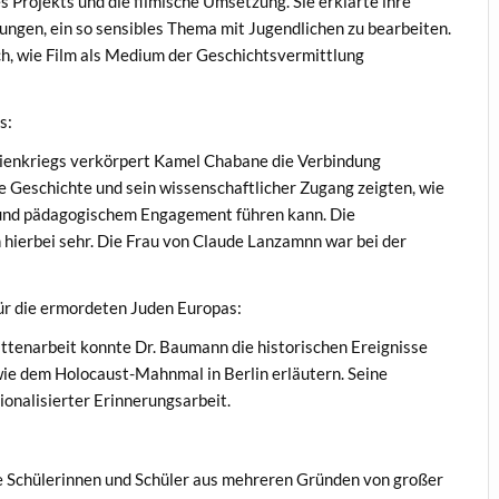
s Projekts und die filmische Umsetzung. Sie erklärte ihre
ngen, ein so sensibles Thema mit Jugendlichen zu bearbeiten.
h, wie Film als Medium der Geschichtsvermittlung
s:
erienkriegs verkörpert Kamel Chabane die Verbindung
e Geschichte und sein wissenschaftlicher Zugang zeigten, wie
g und pädagogischem Engagement führen kann. Die
hierbei sehr. Die Frau von Claude Lanzamnn war bei der
ür die ermordeten Juden Europas:
ttenarbeit konnte Dr. Baumann die historischen Ereignisse
ie dem Holocaust-Mahnmal in Berlin erläutern. Seine
ionalisierter Erinnerungsarbeit.
re Schülerinnen und Schüler aus mehreren Gründen von großer