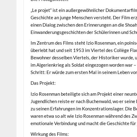
„Le projet“ ist ein außergewöhnlicher Dokumentarfilm
Geschichte an junge Menschen versteht. Der Film er
einen Dialog zwischen den Erinnerungen an die Shoah u
Einwanderungsgeschichten der Schülerinnen und Schül
Im Zentrum des Films steht Izio Rosenman, ein polni
überlebt hat und seit 1953 im Viertel des Collège F
Bewohner desselben Viertels, der Historiker wurde, 
im Algerienkrieg als Soldat eingezogen worden war 
Schritt: Er würde zum ersten Mal in seinem Leben vor
Das Projekt:
Izio Rosenman beteiligte sich am Projekt einer neun
Jugendlichen reiste er nach Buchenwald, wo er seine 
zu seinen Erfahrungen im Konzentrationslager. Die Be
waren etwa so alt wie Izio Rosenman während des Zwe
emotionale Verbindung und macht die Geschichte für
Wirkung des Films: