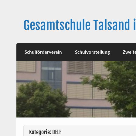
Skip
to
content
Gesamtschule Talsand 
Schulförderverein
Schulvorstellung
Zweit
Kategorie:
DELF