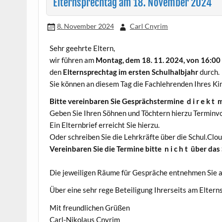
Elternsprechtag am 18. November 2024
8. November 2024
Carl Cnyrim
Sehr geehrte Eltern,
wir führen am
Montag, dem 18. 11. 2024, von 16:00
den
Elternsprechtag im ersten Schulhalbjahr
durch.
Sie können an diesem Tag die Fachlehrenden Ihres Ki
Bitte vereinbaren Sie Gesprächstermine d i r e k t
Geben Sie Ihren Söhnen und Töchtern hierzu Terminvo
Ein Elternbrief erreicht Sie hierzu.
Oder schreiben Sie die Lehrkräfte über die Schul.Clo
Vereinbaren Sie die Termine bitte n i c h t über das 
Die jeweiligen Räume für Gespräche entnehmen Sie 
Über eine sehr rege Beteiligung Ihrerseits am Elterns
Mit freundlichen Grüßen
Carl-Nikolaus Cnyrim