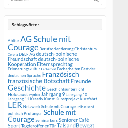
Schlagwörter
AG Schule mit
Abitur
Courage
Berufsorientierung
Christentum
deutsch-polnische
DELF AG
Corona
Freundschaft
deutsch-polnische
Kooperation
Elternsprechtag
Erinnerungskultur
Facharbeiten
Fest der
Facharbeit
Französisch
deutschen Sprache
französische Botschaft
Freunde
Geschichte
Geschichtsunterricht
Jahrgang 9
Holocaust
Jahrgang 10
Impfbus
Jahrgang 11
Kreativ
Kunst
Kunstprojekt
Kursfahrt
LER
Netzwerk Schule mit Courage
PolisTalsand
Schule mit
polnisch
Prüfungen
Courage
SeniorenCafé
Seminarkurs
TalsandBewegt
Sport
TagderoffenenTür