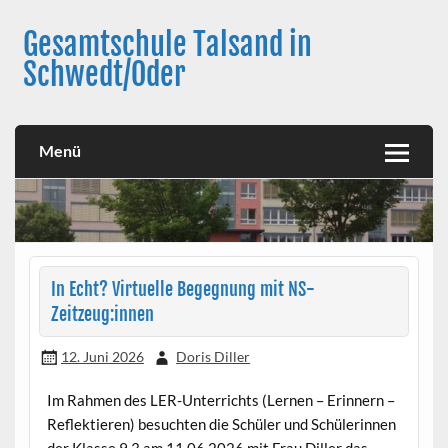
Skip
to
Gesamtschule Talsand in
content
Schwedt/Oder
Menü
In Echt? Virtuelle Begegnung mit NS-
Zeitzeug:innen
12. Juni 2026
Doris Diller
Im Rahmen des LER-Unterrichts (Lernen – Erinnern –
Reflektieren) besuchten die Schüler und Schülerinnen