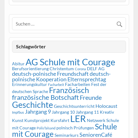
Schlagwörter
AG Schule mit Courage
Abitur
Berufsorientierung
Christentum
DELF AG
Corona
deutsch-polnische Freundschaft
deutsch-
polnische Kooperation
Elternsprechtag
Erinnerungskultur
Facharbeiten
Fest der
Facharbeit
Französisch
deutschen Sprache
französische Botschaft
Freunde
Geschichte
Holocaust
Geschichtsunterricht
Jahrgang 9
Jahrgang 10
Jahrgang 11
Kreativ
Impfbus
LER
Kunst
Kunstprojekt
Kursfahrt
Netzwerk Schule
Schule
mit Courage
polnisch
Prüfungen
PolisTalsand
mit Courage
SeniorenCafé
Seminarkurs