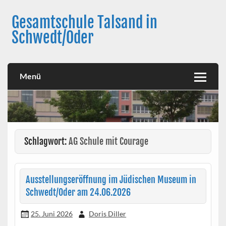
Skip
to
Gesamtschule Talsand in
content
Schwedt/Oder
Menü
Schlagwort:
AG Schule mit Courage
Ausstellungseröffnung im Jüdischen Museum in
Schwedt/Oder am 24.06.2026
25. Juni 2026
Doris Diller