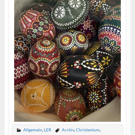
Allgemein
,
LER
Archiv
,
Christentum
,