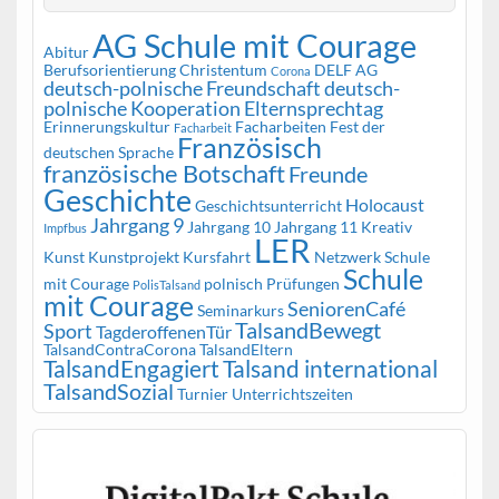
AG Schule mit Courage
Abitur
Berufsorientierung
Christentum
DELF AG
Corona
deutsch-polnische Freundschaft
deutsch-
polnische Kooperation
Elternsprechtag
Erinnerungskultur
Facharbeiten
Fest der
Facharbeit
Französisch
deutschen Sprache
französische Botschaft
Freunde
Geschichte
Holocaust
Geschichtsunterricht
Jahrgang 9
Jahrgang 10
Jahrgang 11
Kreativ
Impfbus
LER
Kunst
Kunstprojekt
Kursfahrt
Netzwerk Schule
Schule
mit Courage
polnisch
Prüfungen
PolisTalsand
mit Courage
SeniorenCafé
Seminarkurs
TalsandBewegt
Sport
TagderoffenenTür
TalsandContraCorona
TalsandEltern
TalsandEngagiert
Talsand international
TalsandSozial
Turnier
Unterrichtszeiten