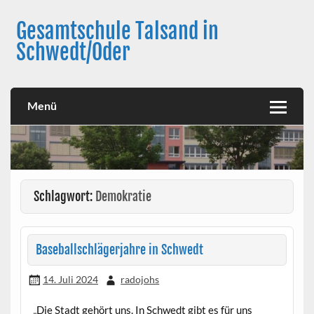
Skip
to
Gesamtschule Talsand in
content
Schwedt/Oder
Menü
Schlagwort:
Demokratie
Baseballschlägerjahre in Schwedt
14. Juli 2024
radojohs
„Die Stadt gehört uns. In Schwedt gibt es für uns