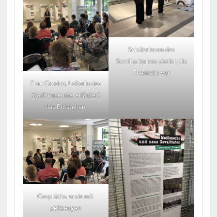
Schülerinnen des
Seminarkurses stellen die
Thematik vor
Frau Grodon, Leiterin des
Stadtmuseums, erläutert
das Entstehen
Gesprächsrunde mit
Zeitzeugen