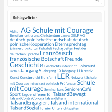
Schlagwörter
AG Schule mit Courage
Abitur
Berufsorientierung
Christentum
DELF AG
Corona
deutsch-polnische Freundschaft
deutsch-
polnische Kooperation
Elternsprechtag
Erinnerungskultur
Facharbeiten
Fest der
Facharbeit
Französisch
deutschen Sprache
französische Botschaft
Freunde
Geschichte
Holocaust
Geschichtsunterricht
Jahrgang 9
Jahrgang 10
Jahrgang 11
Kreativ
Impfbus
LER
Kunst
Kunstprojekt
Kursfahrt
Netzwerk Schule
Schule
mit Courage
polnisch
Prüfungen
PolisTalsand
mit Courage
SeniorenCafé
Seminarkurs
TalsandBewegt
Sport
TagderoffenenTür
TalsandContraCorona
TalsandEltern
TalsandEngagiert
Talsand international
TalsandSozial
Turnier
Unterrichtszeiten