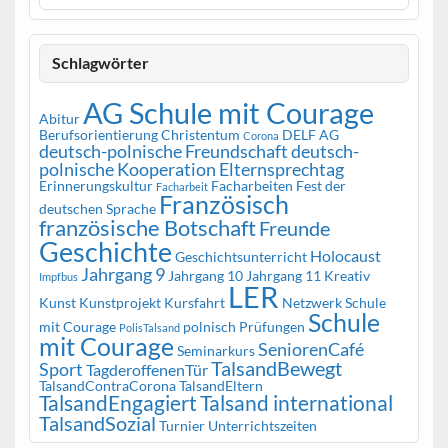
Schlagwörter
AG Schule mit Courage
Abitur
Berufsorientierung
Christentum
DELF AG
Corona
deutsch-polnische Freundschaft
deutsch-
polnische Kooperation
Elternsprechtag
Erinnerungskultur
Facharbeiten
Fest der
Facharbeit
Französisch
deutschen Sprache
französische Botschaft
Freunde
Geschichte
Holocaust
Geschichtsunterricht
Jahrgang 9
Jahrgang 10
Jahrgang 11
Kreativ
Impfbus
LER
Kunst
Kunstprojekt
Kursfahrt
Netzwerk Schule
Schule
mit Courage
polnisch
Prüfungen
PolisTalsand
mit Courage
SeniorenCafé
Seminarkurs
TalsandBewegt
Sport
TagderoffenenTür
TalsandContraCorona
TalsandEltern
TalsandEngagiert
Talsand international
TalsandSozial
Turnier
Unterrichtszeiten