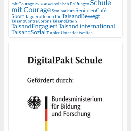
Schule
mit Courage
polnisch
Prüfungen
PolisTalsand
mit Courage
SeniorenCafé
Seminarkurs
TalsandBewegt
Sport
TagderoffenenTür
TalsandContraCorona
TalsandEltern
TalsandEngagiert
Talsand international
TalsandSozial
Turnier
Unterrichtszeiten