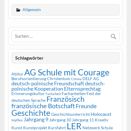
Allgemein
Schlagwörter
AG Schule mit Courage
Abitur
Berufsorientierung
Christentum
DELF AG
Corona
deutsch-polnische Freundschaft
deutsch-
polnische Kooperation
Elternsprechtag
Erinnerungskultur
Facharbeiten
Fest der
Facharbeit
Französisch
deutschen Sprache
französische Botschaft
Freunde
Geschichte
Holocaust
Geschichtsunterricht
Jahrgang 9
Jahrgang 10
Jahrgang 11
Kreativ
Impfbus
LER
Kunst
Kunstprojekt
Kursfahrt
Netzwerk Schule