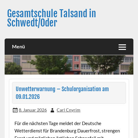
Skip
to
Gesamtschule Talsand in
content
Schwedt/Oder
Menü
Unwetterwarnung – Schulorganisation am
09.01.2026
8. Januar 2026
Carl Cnyrim
Für die nächsten Tage meldet der Deutsche
Wetterdienst für Brandenburg Dauerfrost, strengen