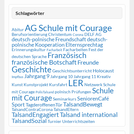
Schlagwörter
AG Schule mit Courage
Abitur
Berufsorientierung
Christentum
DELF AG
Corona
deutsch-polnische Freundschaft
deutsch-
polnische Kooperation
Elternsprechtag
Erinnerungskultur
Facharbeiten
Fest der
Facharbeit
Französisch
deutschen Sprache
französische Botschaft
Freunde
Geschichte
Holocaust
Geschichtsunterricht
Jahrgang 9
Jahrgang 10
Jahrgang 11
Kreativ
Impfbus
LER
Kunst
Kunstprojekt
Kursfahrt
Netzwerk Schule
Schule
mit Courage
polnisch
Prüfungen
PolisTalsand
mit Courage
SeniorenCafé
Seminarkurs
TalsandBewegt
Sport
TagderoffenenTür
TalsandContraCorona
TalsandEltern
TalsandEngagiert
Talsand international
TalsandSozial
Turnier
Unterrichtszeiten