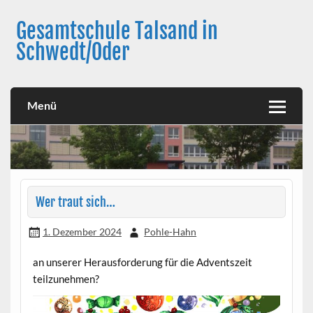
Skip
to
Gesamtschule Talsand in
content
Schwedt/Oder
Menü
Wer traut sich…
1. Dezember 2024
Pohle-Hahn
an unserer Herausforderung für die Adventszeit
teilzunehmen?