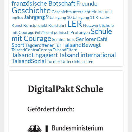
französische Botschaft
Freunde
Geschichte
Holocaust
Geschichtsunterricht
Jahrgang 9
Jahrgang 10
Jahrgang 11
Kreativ
Impfbus
LER
Kunst
Kunstprojekt
Kursfahrt
Netzwerk Schule
Schule
mit Courage
polnisch
Prüfungen
PolisTalsand
mit Courage
SeniorenCafé
Seminarkurs
TalsandBewegt
Sport
TagderoffenenTür
TalsandContraCorona
TalsandEltern
TalsandEngagiert
Talsand international
TalsandSozial
Turnier
Unterrichtszeiten