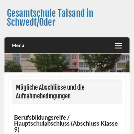
Skip
to
Gesamtschule Talsand in
content
Schwedt/Oder
Menü
Mögliche Abschlüsse und die
Aufnahmebedingungen
Berufsbildungsreife /
Hauptschulabschluss (Abschluss Klasse
9)