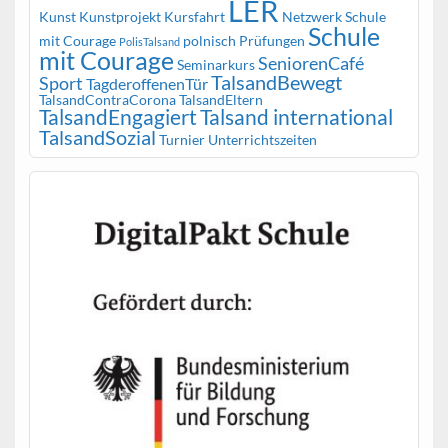
LER
Kunst
Kunstprojekt
Kursfahrt
Netzwerk Schule
Schule
mit Courage
polnisch
Prüfungen
PolisTalsand
mit Courage
SeniorenCafé
Seminarkurs
TalsandBewegt
Sport
TagderoffenenTür
TalsandContraCorona
TalsandEltern
TalsandEngagiert
Talsand international
TalsandSozial
Turnier
Unterrichtszeiten