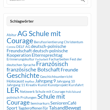
Schlagwörter
AG Schule mit
Abitur
Courage
Berufsorientierung
Christentum
deutsch-polnische
DELF AG
Corona
Freundschaft
deutsch-polnische
Kooperation
Elternsprechtag
Erinnerungskultur
Facharbeiten
Fest der
Facharbeit
Französisch
deutschen Sprache
französische Botschaft
Freunde
Geschichte
Geschichtsunterricht
Jahrgang 9
Holocaust
Jahrgang 10
Impfbus
Jahrgang 11
Kreativ
Kunst
Kunstprojekt
Kursfahrt
LER
Netzwerk Schule mit Courage
PolisTalsand
Schule mit
polnisch
Prüfungen
Courage
SeniorenCafé
Seminarkurs
TalsandBewegt
Sport
TagderoffenenTür