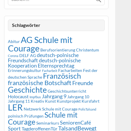
Schlagwörter
AG Schule mit
Abitur
Courage
Berufsorientierung
Christentum
deutsch-polnische
DELF AG
Corona
Freundschaft
deutsch-polnische
Kooperation
Elternsprechtag
Erinnerungskultur
Facharbeiten
Fest der
Facharbeit
Französisch
deutschen Sprache
französische Botschaft
Freunde
Geschichte
Geschichtsunterricht
Jahrgang 9
Holocaust
Jahrgang 10
Impfbus
Jahrgang 11
Kreativ
Kunst
Kunstprojekt
Kursfahrt
LER
Netzwerk Schule mit Courage
PolisTalsand
Schule mit
polnisch
Prüfungen
Courage
SeniorenCafé
Seminarkurs
TalsandBewegt
Sport
TagderoffenenTür