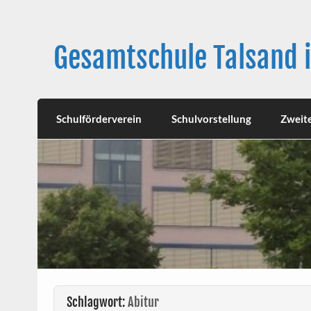
Skip
to
content
Gesamtschule Talsand 
Schulförderverein
Schulvorstellung
Zweit
Schlagwort:
Abitur