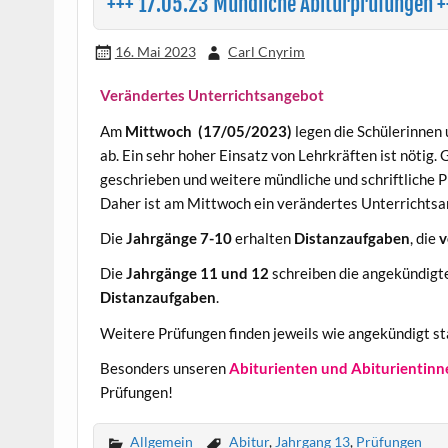
+++ 17.05.23 Mündliche Abiturprüfungen +
16. Mai 2023
Carl Cnyrim
Verändertes Unterrichtsangebot
Am
Mittwoch (17/05/2023)
legen die Schülerinnen
ab. Ein sehr hoher Einsatz von Lehrkräften ist nötig. 
geschrieben und weitere mündliche und schriftliche 
Daher ist am Mittwoch ein verändertes Unterrichts
Die
Jahrgänge 7-10
erhalten
Distanzaufgaben
, die
v
Die
Jahrgänge 11 und 12
schreiben die angekündig
Distanzaufgaben
.
Weitere Prüfungen finden jeweils wie angekündigt st
Besonders unseren
Abiturienten und Abiturientinne
Prüfungen!
Allgemein
Abitur
,
Jahrgang 13
,
Prüfungen