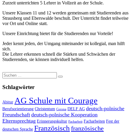
Zurzeit unterrichten 5 Lehrer in Vollzeit an der Schule.
Unsere Klassen 11 und 12 werden gemeinsam mit Studierenden aus
Strausberg und Eberswalde beschult. Der Unterricht findet teilweise
vor Ort und Online statt.
Unsere Einrichtung bietet für die Studierenden nur Vorteile!
Jeder kennt jeden, der Umgang miteinander ist kollegial, man hilft
sich.
Die Lehrer erkennen schnell die Stärken und Schwächen der
Studierenden, sie können individuell helfen.
Suche
nach:
Schlagwörter
AG Schule mit Courage
Abitur
deutsch-polnische
Berufsorientierung
Christentum
DELF AG
Corona
Freundschaft
deutsch-polnische Kooperation
Elternsprechtag
Erinnerungskultur
Facharbeiten
Fest der
Facharbeit
Französisch
französische
deutschen Sprache