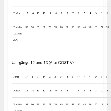
Punkte
15
14
13
12
11
10
9
8
7
6
5
4
3
2
1
Erreichte
95
90
85
80
75
70
65
60
55
50
45
40
33
27
20
Leistung
ab %
Jahrgänge 12 und 13 (Alte GOST-V):
Noten
1+
1
1-
2+
2
2-
3+
3
3-
4+
4
4-
5+
5
5-
Punkte
15
14
13
12
11
10
9
8
7
6
5
4
3
2
1
Erreichte
95
90
85
80
75
70
65
60
55
50
45
36
27
18
9
Leistung