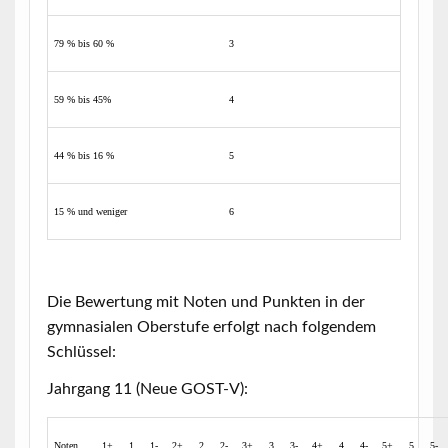
79 % bis 60 %
3
59 % bis 45%
4
44 % bis 16 %
5
15 % und weniger
6
Die Bewertung mit Noten und Punkten in der
gymnasialen Oberstufe erfolgt nach folgendem
Schlüssel:
Jahrgang 11 (Neue GOST-V):
Noten
1+
1
1-
2+
2
2-
3+
3
3-
4+
4
4-
5+
5
5-