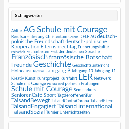
Schlagwörter
AG Schule mit Courage
Abitur
deutsch-
Berufsorientierung
Christentum
DELF AG
Corona
polnische Freundschaft
deutsch-polnische
Kooperation
Elternsprechtag
Erinnerungskultur
Facharbeiten
Fest der deutschen Sprache
Facharbeit
Französisch
französische Botschaft
Geschichte
Freunde
Geschichtsunterricht
Jahrgang 9
Holocaust
Jahrgang 10
Jahrgang 11
Impfbus
LER
Kreativ
Kunst
Kunstprojekt
Kursfahrt
Netzwerk
Schule mit Courage
polnisch
Prüfungen
PolisTalsand
Schule mit Courage
Seminarkurs
SeniorenCafé
Sport
TagderoffenenTür
TalsandBewegt
TalsandContraCorona
TalsandEltern
TalsandEngagiert
Talsand international
TalsandSozial
Turnier
Unterrichtszeiten