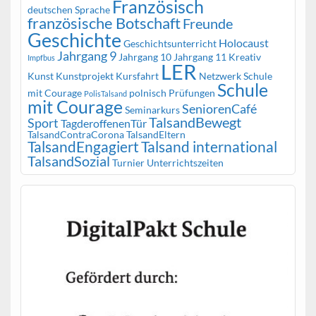
Französisch
deutschen Sprache
französische Botschaft
Freunde
Geschichte
Holocaust
Geschichtsunterricht
Jahrgang 9
Jahrgang 10
Jahrgang 11
Kreativ
Impfbus
LER
Kunst
Kunstprojekt
Kursfahrt
Netzwerk Schule
Schule
mit Courage
polnisch
Prüfungen
PolisTalsand
mit Courage
SeniorenCafé
Seminarkurs
TalsandBewegt
Sport
TagderoffenenTür
TalsandContraCorona
TalsandEltern
TalsandEngagiert
Talsand international
TalsandSozial
Turnier
Unterrichtszeiten