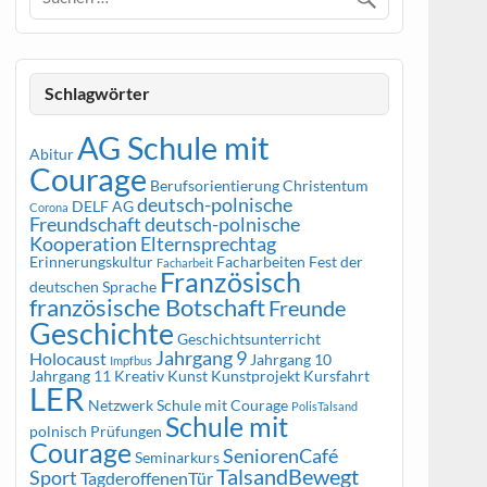
Schlagwörter
AG Schule mit
Abitur
Courage
Berufsorientierung
Christentum
deutsch-polnische
DELF AG
Corona
Freundschaft
deutsch-polnische
Kooperation
Elternsprechtag
Erinnerungskultur
Facharbeiten
Fest der
Facharbeit
Französisch
deutschen Sprache
französische Botschaft
Freunde
Geschichte
Geschichtsunterricht
Jahrgang 9
Holocaust
Jahrgang 10
Impfbus
Jahrgang 11
Kreativ
Kunst
Kunstprojekt
Kursfahrt
LER
Netzwerk Schule mit Courage
PolisTalsand
Schule mit
polnisch
Prüfungen
Courage
SeniorenCafé
Seminarkurs
TalsandBewegt
Sport
TagderoffenenTür