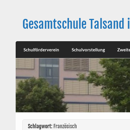
Skip
to
content
Gesamtschule Talsand 
Schulförderverein
Schulvorstellung
Zweit
Schlagwort:
Französisch