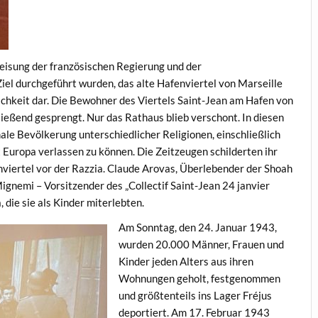
eisung der französischen Regierung und der
iel durchgeführt wurden, das alte Hafenviertel von Marseille
ichkeit dar. Die Bewohner des Viertels Saint-Jean am Hafen von
ießend gesprengt. Nur das Rathaus blieb verschont. In diesen
ale Bevölkerung unterschiedlicher Religionen, einschließlich
rt Europa verlassen zu können. Die Zeitzeugen schilderten ihr
nviertel vor der Razzia. Claude Arovas, Überlebender der Shoah
Mignemi – Vorsitzender des „Collectif Saint-Jean 24 janvier
 die sie als Kinder miterlebten.
Am Sonntag, den 24. Januar 1943,
wurden 20.000 Männer, Frauen und
Kinder jeden Alters aus ihren
Wohnungen geholt, festgenommen
und größtenteils ins Lager Fréjus
deportiert. Am 17. Februar 1943