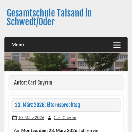
Skip
to
Gesamtschule Talsand in
content
Schwedt/Oder
Menü
Autor:
Carl Cnyrim
23. März 2026: Elternsprechtag
10. März 2026
Carl Cnyrim
Am
Montag, dem 23. März 2026,
führen wir