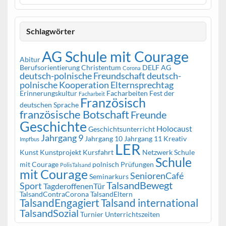
Schlagwörter
AG Schule mit Courage
Abitur
Berufsorientierung
Christentum
DELF AG
Corona
deutsch-polnische Freundschaft
deutsch-
polnische Kooperation
Elternsprechtag
Erinnerungskultur
Facharbeiten
Fest der
Facharbeit
Französisch
deutschen Sprache
französische Botschaft
Freunde
Geschichte
Holocaust
Geschichtsunterricht
Jahrgang 9
Jahrgang 10
Jahrgang 11
Kreativ
Impfbus
LER
Kunst
Kunstprojekt
Kursfahrt
Netzwerk Schule
Schule
mit Courage
polnisch
Prüfungen
PolisTalsand
mit Courage
SeniorenCafé
Seminarkurs
TalsandBewegt
Sport
TagderoffenenTür
TalsandContraCorona
TalsandEltern
TalsandEngagiert
Talsand international
TalsandSozial
Turnier
Unterrichtszeiten