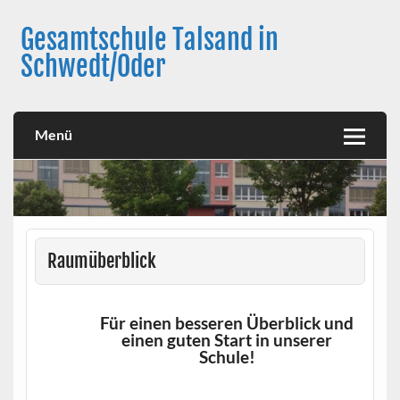
Skip
to
Gesamtschule Talsand in
content
Schwedt/Oder
Menü
Raumüberblick
Für einen besseren Überblick und
einen guten Start in unserer
Schule
!