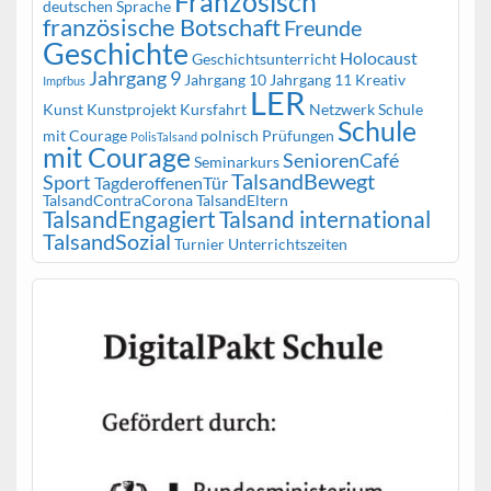
Französisch
deutschen Sprache
französische Botschaft
Freunde
Geschichte
Holocaust
Geschichtsunterricht
Jahrgang 9
Jahrgang 10
Jahrgang 11
Kreativ
Impfbus
LER
Kunst
Kunstprojekt
Kursfahrt
Netzwerk Schule
Schule
mit Courage
polnisch
Prüfungen
PolisTalsand
mit Courage
SeniorenCafé
Seminarkurs
TalsandBewegt
Sport
TagderoffenenTür
TalsandContraCorona
TalsandEltern
TalsandEngagiert
Talsand international
TalsandSozial
Turnier
Unterrichtszeiten