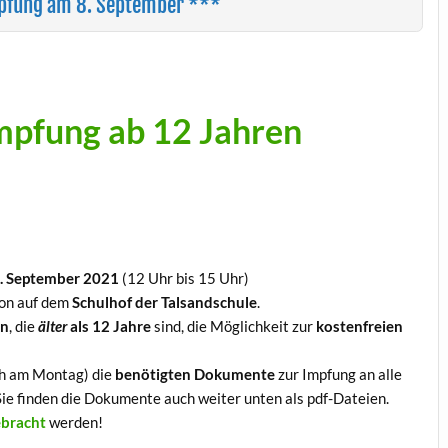
mpfung am 8. September ***
mpfung ab 12 Jahren
. September 2021
(12 Uhr bis 15 Uhr)
ion auf dem
Schulhof der Talsandschule
.
rn
, die
älter
als 12 Jahre
sind, die Möglichkeit zur
kostenfreien
ch am Montag) die
benötigten Dokumente
zur Impfung an alle
 Sie finden die Dokumente auch weiter unten als pdf-Dateien.
ebracht
werden!