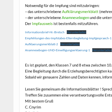
Notwendig für die Impfung sind mitzubringen:
– das unterschriebene
Aufklärungsmerkblatt
(mehrer
– der unterschriebene
Anamnesebogen
und die unte
Der
Impfausweis
ist bestenfalls mitzuführen.
Informationsbrief-Hr.-Bretsch
Herunterladen
Empfehlungen-des-Impfstabes-Elternbegleitung-Impfgespraech-1
Aufklaerungsmerkblatt-2
Herunterladen
Anamnesebogen-UND-Einwilligungserklaerung-1
Herunterladen
Es ist geplant, den Klassen 7 und 8 etwa zwischen 10
Eine Begleitung durch die Erziehungsberechtigten ka
Sobald wir genauere Zahlen und Daten kennen, infor
Lesen Sie gemeinsam die Informationsblätter ! Sprec
Treffen Sie zusammen eine verantwortungsvolle Ent
Mit bestem Gruß
C. Cnyrim