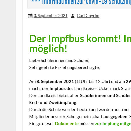
*** Informationen zur Covid-19 Schutzi
3. September 2021
Carl Cnyrim
Der Impfbus kommt! I
möglich!
Liebe Schülerinnen und Schüler,
Sehr geehrte Erziehungsberechtigte,
Am
8. September 2021
( 8 Uhr bis 12 Uhr) und am
29
macht der
Impfbus
des Landkreises Uckermark Stat
Der Landkreis bietet allen
Schülerinnen und Schüle
Erst- und Zweitimpfung
.
Durch die Schule wurden heute (und werden auch no
Mitglieder unserer Schulgemeinschaft
ausgegeben
.
Einige dieser
Dokumente
müssen
zur Impfung mitg