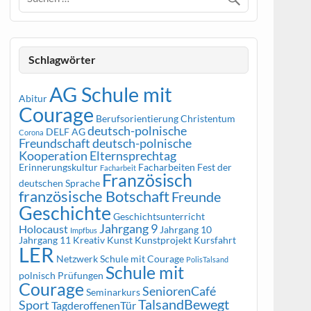
Schlagwörter
AG Schule mit
Abitur
Courage
Berufsorientierung
Christentum
deutsch-polnische
DELF AG
Corona
Freundschaft
deutsch-polnische
Kooperation
Elternsprechtag
Erinnerungskultur
Facharbeiten
Fest der
Facharbeit
Französisch
deutschen Sprache
französische Botschaft
Freunde
Geschichte
Geschichtsunterricht
Jahrgang 9
Holocaust
Jahrgang 10
Impfbus
Jahrgang 11
Kreativ
Kunst
Kunstprojekt
Kursfahrt
LER
Netzwerk Schule mit Courage
PolisTalsand
Schule mit
polnisch
Prüfungen
Courage
SeniorenCafé
Seminarkurs
TalsandBewegt
Sport
TagderoffenenTür