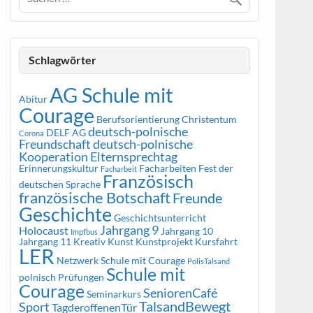
Schlagwörter
AG Schule mit
Abitur
Courage
Berufsorientierung
Christentum
deutsch-polnische
DELF AG
Corona
Freundschaft
deutsch-polnische
Kooperation
Elternsprechtag
Erinnerungskultur
Facharbeiten
Fest der
Facharbeit
Französisch
deutschen Sprache
französische Botschaft
Freunde
Geschichte
Geschichtsunterricht
Jahrgang 9
Holocaust
Jahrgang 10
Impfbus
Jahrgang 11
Kreativ
Kunst
Kunstprojekt
Kursfahrt
LER
Netzwerk Schule mit Courage
PolisTalsand
Schule mit
polnisch
Prüfungen
Courage
SeniorenCafé
Seminarkurs
TalsandBewegt
Sport
TagderoffenenTür