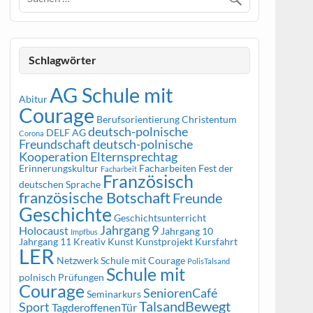
Schlagwörter
AG Schule mit
Abitur
Courage
Berufsorientierung
Christentum
deutsch-polnische
DELF AG
Corona
Freundschaft
deutsch-polnische
Kooperation
Elternsprechtag
Erinnerungskultur
Facharbeiten
Fest der
Facharbeit
Französisch
deutschen Sprache
französische Botschaft
Freunde
Geschichte
Geschichtsunterricht
Jahrgang 9
Holocaust
Jahrgang 10
Impfbus
Jahrgang 11
Kreativ
Kunst
Kunstprojekt
Kursfahrt
LER
Netzwerk Schule mit Courage
PolisTalsand
Schule mit
polnisch
Prüfungen
Courage
SeniorenCafé
Seminarkurs
TalsandBewegt
Sport
TagderoffenenTür