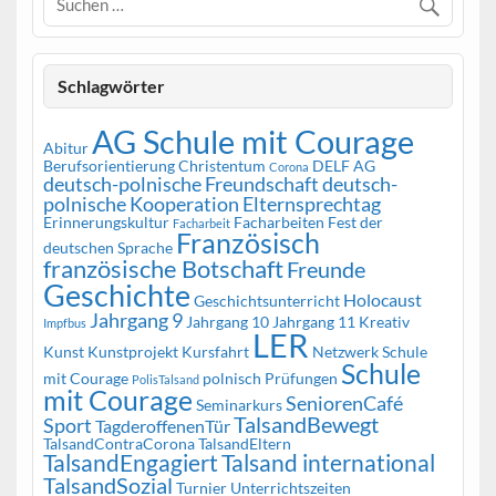
Schlagwörter
AG Schule mit Courage
Abitur
Berufsorientierung
Christentum
DELF AG
Corona
deutsch-polnische Freundschaft
deutsch-
polnische Kooperation
Elternsprechtag
Erinnerungskultur
Facharbeiten
Fest der
Facharbeit
Französisch
deutschen Sprache
französische Botschaft
Freunde
Geschichte
Holocaust
Geschichtsunterricht
Jahrgang 9
Jahrgang 10
Jahrgang 11
Kreativ
Impfbus
LER
Kunst
Kunstprojekt
Kursfahrt
Netzwerk Schule
Schule
mit Courage
polnisch
Prüfungen
PolisTalsand
mit Courage
SeniorenCafé
Seminarkurs
TalsandBewegt
Sport
TagderoffenenTür
TalsandContraCorona
TalsandEltern
TalsandEngagiert
Talsand international
TalsandSozial
Turnier
Unterrichtszeiten