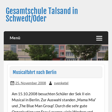
Skip
to
Gesamtschule Talsand in
content
Schwedt/Oder
Menü
Musicalfahrt nach Berlin
25. November 2008
svenketel
Am 15.10.2008 besuchten Schüler der Sek II ein
Musical in Berlin. Zur Auswahl standen „Mama Mia“
und „The Blue Man Group“. Durch die sehr gute
Organisation von Frau Lesener ,viele Wochen und