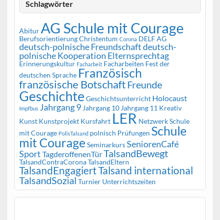
Schlagwörter
AG Schule mit Courage
Abitur
Berufsorientierung
Christentum
DELF AG
Corona
deutsch-polnische Freundschaft
deutsch-
polnische Kooperation
Elternsprechtag
Erinnerungskultur
Facharbeiten
Fest der
Facharbeit
Französisch
deutschen Sprache
französische Botschaft
Freunde
Geschichte
Holocaust
Geschichtsunterricht
Jahrgang 9
Jahrgang 10
Jahrgang 11
Kreativ
Impfbus
LER
Kunst
Kunstprojekt
Kursfahrt
Netzwerk Schule
Schule
mit Courage
polnisch
Prüfungen
PolisTalsand
mit Courage
SeniorenCafé
Seminarkurs
TalsandBewegt
Sport
TagderoffenenTür
TalsandContraCorona
TalsandEltern
TalsandEngagiert
Talsand international
TalsandSozial
Turnier
Unterrichtszeiten