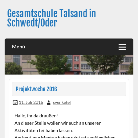
Skip
to
Gesamtschule Talsand in
content
Schwedt/Oder
Menü
Projektwoche 2016
11. Juli 2016
svenketel
Hallo, ihr da draußen!
An dieser Stelle wollen wir euch an unseren
Aktivitäten teilhaben lassen.
Am heutigen Montag haben wir trotz anfänglicher