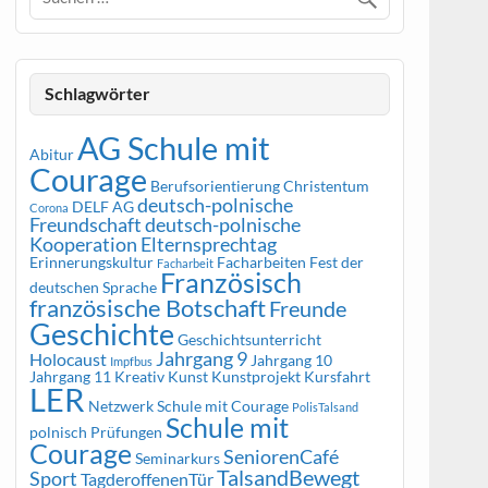
Schlagwörter
AG Schule mit
Abitur
Courage
Berufsorientierung
Christentum
deutsch-polnische
DELF AG
Corona
Freundschaft
deutsch-polnische
Kooperation
Elternsprechtag
Erinnerungskultur
Facharbeiten
Fest der
Facharbeit
Französisch
deutschen Sprache
französische Botschaft
Freunde
Geschichte
Geschichtsunterricht
Jahrgang 9
Holocaust
Jahrgang 10
Impfbus
Jahrgang 11
Kreativ
Kunst
Kunstprojekt
Kursfahrt
LER
Netzwerk Schule mit Courage
PolisTalsand
Schule mit
polnisch
Prüfungen
Courage
SeniorenCafé
Seminarkurs
TalsandBewegt
Sport
TagderoffenenTür