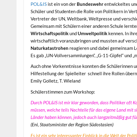
POL&IS
ist ein von der
Bundeswehr
entwickeltes und
Schüler und Studenten die Rolle von Politikern in V
Vertreter der UN, Weltbank, Weltpresse und verschi
Gemeinsam mit Schülern einer anderen Schule lernten 
Wirtschaftspolitik
und
Umweltpolitik
kennen. In ihr
wirtschaftlich voranzubringen und mussten auf vers
Naturkatastrohen
reagieren und dabei gemeinsam L
Es gab „UN-Vollversammlungen“, „G-11-Gipfel“ und „mi
Auch ohne Vorkenntnisse konnten die Schülerinnen u
Hilfestellung der Spielleiter schnell ihre Rollen übe
Emily Golletz, T. Wieland
Schülerstimmen zum Workshop:
Durch POL&IS ist mir klar geworden, dass Politiker of
müssen, welche teils Nachteile für das eigene Land mit si
Länder haben können, jedoch auch langzeitmäßig gut für
(Eni, Staatsminister der Region Südostasien)
Es ist ein sehr interessanter Einblick in die Welt der Po