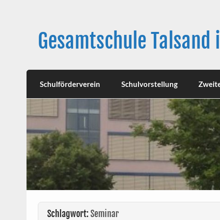
Skip
to
content
Gesamtschule Talsand 
Schulförderverein
Schulvorstellung
Zweit
Schlagwort:
Seminar