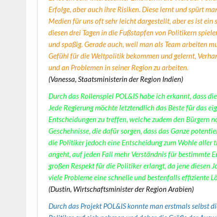
Erfolge, aber auch ihre Risiken. Diese lernt und spürt m
Medien für uns oft sehr leicht dargestellt, aber es ist ei
diesen drei Tagen in die Fußstapfen von Politikern spiele
und spaßig. Gerade auch, weil man als Team arbeiten m
Gefühl für die Weltpolitik bekommen und gelernt, Verha
und an Problemen in seiner Region zu arbeiten.
(Vanessa, Staatsministerin der Region Indien)
Durch das Rollenspiel POL&IS habe ich erkannt, dass die A
Jede Regierung möchte letztendlich das Beste für das ei
Entscheidungen zu treffen, welche zudem den Bürgern 
Geschehnisse, die dafür sorgen, dass das Ganze potent
die Politiker jedoch eine Entscheidung zum Wohle aller 
angeht, auf jeden Fall mehr Verständnis für bestimmte 
großen Respekt für die Politiker erlangt, da jene diese
viele Probleme eine schnelle und bestenfalls effiziente 
(Dustin, Wirtschaftsminister der Region Arabien)
Durch das Projekt POL&IS konnte man erstmals selbst di