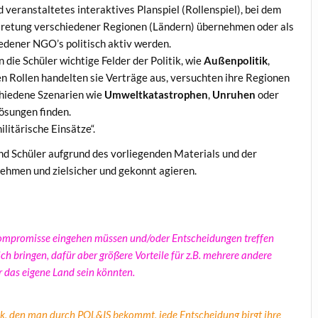
 veranstaltetes interaktives Planspiel (Rollenspiel), bei dem
ertretung verschiedener Regionen (Ländern) übernehmen oder als
edener NGO’s politisch aktiv werden.
die Schüler wichtige Felder der Politik, wie
Außenpolitik
,
en Rollen handelten sie Verträge aus, versuchten ihre Regionen
chiedene Szenarien wie
Umweltkatastrophen
,
Unruhen
oder
ösungen finden.
litärische Einsätze“.
nd Schüler aufgrund des vorliegenden Materials und der
rnehmen und zielsicher und gekonnt agieren.
t Kompromisse eingehen müssen und/oder Entscheidungen treffen
ch bringen, dafür aber größere Vorteile für z.B. mehrere andere
 das eigene Land sein könnten.
litik, den man durch POL&IS bekommt, jede Entscheidung birgt ihre