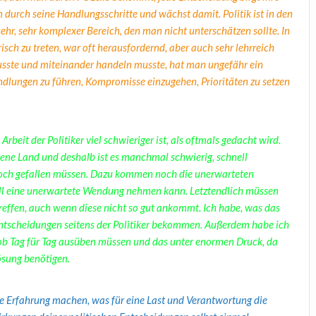
an durch seine Handlungsschritte und wächst damit. Politik ist in den
n sehr, sehr komplexer Bereich, den man nicht unterschätzen sollte. In
risch zu treten, war oft herausfordernd, aber auch sehr lehrreich
usste und miteinander handeln musste, hat man ungefähr ein
ndlungen zu führen, Kompromisse einzugehen, Prioritäten zu setzen
rbeit der Politiker viel schwieriger ist, als oftmals gedacht wird.
gene Land und deshalb ist es manchmal schwierig, schnell
noch gefallen müssen. Dazu kommen noch die unerwarteten
iell eine unerwartete Wendung nehmen kann. Letztendlich müssen
treffen, auch wenn diese nicht so gut ankommt. Ich habe, was das
Entscheidungen seitens der Politiker bekommen. Außerdem habe ich
n Job Tag für Tag ausüben müssen und das unter enormen Druck, da
Lösung benötigen.
e Erfahrung machen, was für eine Last und Verantwortung die