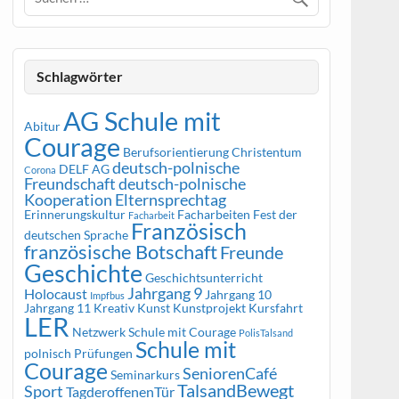
Schlagwörter
AG Schule mit
Abitur
Courage
Berufsorientierung
Christentum
deutsch-polnische
DELF AG
Corona
Freundschaft
deutsch-polnische
Kooperation
Elternsprechtag
Erinnerungskultur
Facharbeiten
Fest der
Facharbeit
Französisch
deutschen Sprache
französische Botschaft
Freunde
Geschichte
Geschichtsunterricht
Jahrgang 9
Holocaust
Jahrgang 10
Impfbus
Jahrgang 11
Kreativ
Kunst
Kunstprojekt
Kursfahrt
LER
Netzwerk Schule mit Courage
PolisTalsand
Schule mit
polnisch
Prüfungen
Courage
SeniorenCafé
Seminarkurs
TalsandBewegt
Sport
TagderoffenenTür