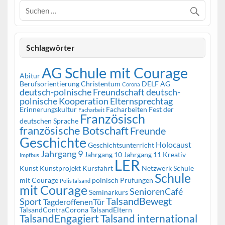
Schlagwörter
AG Schule mit Courage
Abitur
Berufsorientierung
Christentum
DELF AG
Corona
deutsch-polnische Freundschaft
deutsch-
polnische Kooperation
Elternsprechtag
Erinnerungskultur
Facharbeiten
Fest der
Facharbeit
Französisch
deutschen Sprache
französische Botschaft
Freunde
Geschichte
Holocaust
Geschichtsunterricht
Jahrgang 9
Jahrgang 10
Jahrgang 11
Kreativ
Impfbus
LER
Kunst
Kunstprojekt
Kursfahrt
Netzwerk Schule
Schule
mit Courage
polnisch
Prüfungen
PolisTalsand
mit Courage
SeniorenCafé
Seminarkurs
TalsandBewegt
Sport
TagderoffenenTür
TalsandContraCorona
TalsandEltern
TalsandEngagiert
Talsand international