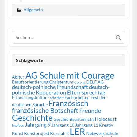
Allgemein
Schlagwörter
AG Schule mit Courage
Abitur
Berufsorientierung
Christentum
DELF AG
Corona
deutsch-polnische Freundschaft
deutsch-
polnische Kooperation
Elternsprechtag
Erinnerungskultur
Facharbeiten
Fest der
Facharbeit
Französisch
deutschen Sprache
französische Botschaft
Freunde
Geschichte
Holocaust
Geschichtsunterricht
Jahrgang 9
Jahrgang 10
Jahrgang 11
Kreativ
Impfbus
LER
Kunst
Kunstprojekt
Kursfahrt
Netzwerk Schule