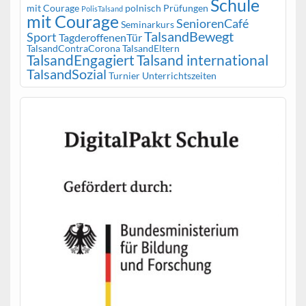
Schule
mit Courage
polnisch
Prüfungen
PolisTalsand
mit Courage
SeniorenCafé
Seminarkurs
TalsandBewegt
Sport
TagderoffenenTür
TalsandContraCorona
TalsandEltern
TalsandEngagiert
Talsand international
TalsandSozial
Turnier
Unterrichtszeiten