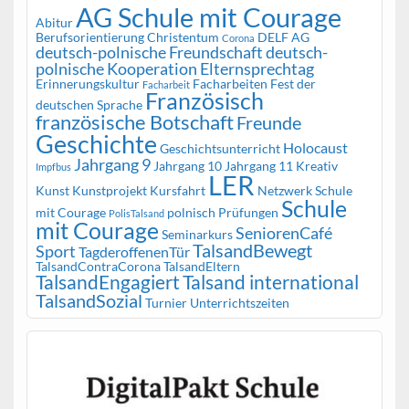
AG Schule mit Courage
Abitur
Berufsorientierung
Christentum
DELF AG
Corona
deutsch-polnische Freundschaft
deutsch-
polnische Kooperation
Elternsprechtag
Erinnerungskultur
Facharbeiten
Fest der
Facharbeit
Französisch
deutschen Sprache
französische Botschaft
Freunde
Geschichte
Holocaust
Geschichtsunterricht
Jahrgang 9
Jahrgang 10
Jahrgang 11
Kreativ
Impfbus
LER
Kunst
Kunstprojekt
Kursfahrt
Netzwerk Schule
Schule
mit Courage
polnisch
Prüfungen
PolisTalsand
mit Courage
SeniorenCafé
Seminarkurs
TalsandBewegt
Sport
TagderoffenenTür
TalsandContraCorona
TalsandEltern
TalsandEngagiert
Talsand international
TalsandSozial
Turnier
Unterrichtszeiten