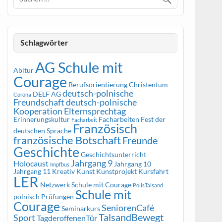
Schlagwörter
AG Schule mit
Abitur
Courage
Berufsorientierung
Christentum
deutsch-polnische
DELF AG
Corona
Freundschaft
deutsch-polnische
Kooperation
Elternsprechtag
Erinnerungskultur
Facharbeiten
Fest der
Facharbeit
Französisch
deutschen Sprache
französische Botschaft
Freunde
Geschichte
Geschichtsunterricht
Jahrgang 9
Holocaust
Jahrgang 10
Impfbus
Jahrgang 11
Kreativ
Kunst
Kunstprojekt
Kursfahrt
LER
Netzwerk Schule mit Courage
PolisTalsand
Schule mit
polnisch
Prüfungen
Courage
SeniorenCafé
Seminarkurs
TalsandBewegt
Sport
TagderoffenenTür