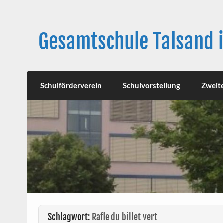
Skip
to
content
Gesamtschule Talsand 
Schulförderverein
Schulvorstellung
Zweit
Schlagwort:
Rafle du billet vert