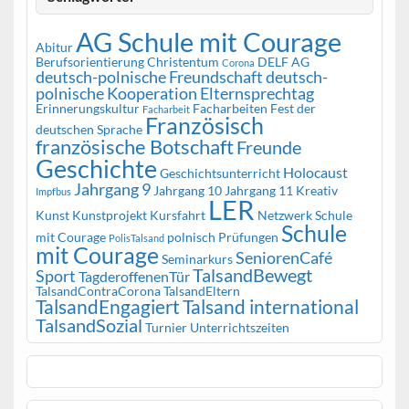
AG Schule mit Courage
Abitur
Berufsorientierung
Christentum
DELF AG
Corona
deutsch-polnische Freundschaft
deutsch-
polnische Kooperation
Elternsprechtag
Erinnerungskultur
Facharbeiten
Fest der
Facharbeit
Französisch
deutschen Sprache
französische Botschaft
Freunde
Geschichte
Holocaust
Geschichtsunterricht
Jahrgang 9
Jahrgang 10
Jahrgang 11
Kreativ
Impfbus
LER
Kunst
Kunstprojekt
Kursfahrt
Netzwerk Schule
Schule
mit Courage
polnisch
Prüfungen
PolisTalsand
mit Courage
SeniorenCafé
Seminarkurs
TalsandBewegt
Sport
TagderoffenenTür
TalsandContraCorona
TalsandEltern
TalsandEngagiert
Talsand international
TalsandSozial
Turnier
Unterrichtszeiten