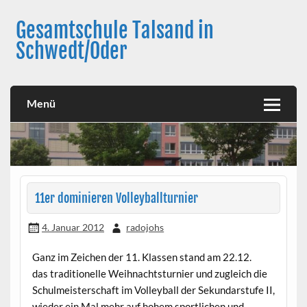
Skip
to
Gesamtschule Talsand in
content
Schwedt/Oder
Menü
11er dominieren Volleyballturnier
4. Januar 2012
radojohs
Ganz im Zeichen der 11. Klassen stand am 22.12.
das traditionelle Weihnachtsturnier und zugleich die
Schulmeisterschaft im Volleyball der Sekundarstufe II,
wieder ein Mal mehr auf hohem sportlichen und