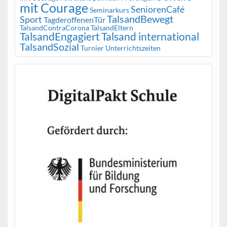
mit Courage
SeniorenCafé
Seminarkurs
TalsandBewegt
Sport
TagderoffenenTür
TalsandContraCorona
TalsandEltern
TalsandEngagiert
Talsand international
TalsandSozial
Turnier
Unterrichtszeiten