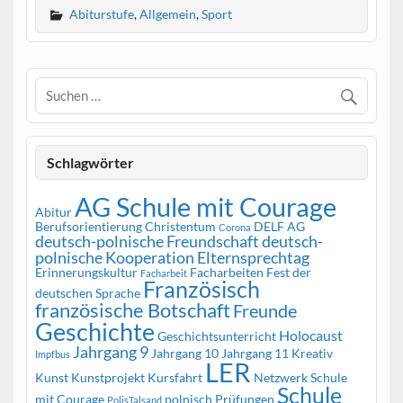
Abiturstufe
,
Allgemein
,
Sport
Schlagwörter
AG Schule mit Courage
Abitur
Berufsorientierung
Christentum
DELF AG
Corona
deutsch-polnische Freundschaft
deutsch-
polnische Kooperation
Elternsprechtag
Erinnerungskultur
Facharbeiten
Fest der
Facharbeit
Französisch
deutschen Sprache
französische Botschaft
Freunde
Geschichte
Holocaust
Geschichtsunterricht
Jahrgang 9
Jahrgang 10
Jahrgang 11
Kreativ
Impfbus
LER
Kunst
Kunstprojekt
Kursfahrt
Netzwerk Schule
Schule
mit Courage
polnisch
Prüfungen
PolisTalsand