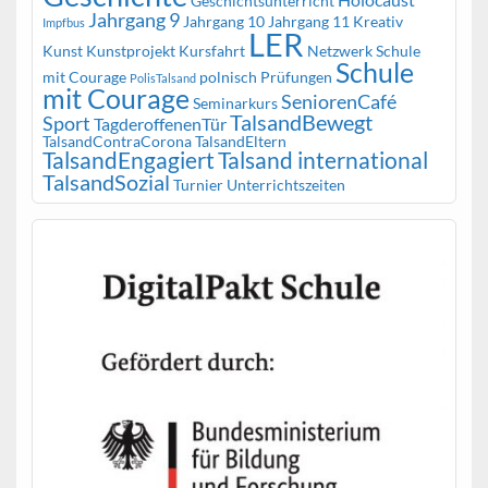
Geschichtsunterricht
Jahrgang 9
Jahrgang 10
Jahrgang 11
Kreativ
Impfbus
LER
Kunst
Kunstprojekt
Kursfahrt
Netzwerk Schule
Schule
mit Courage
polnisch
Prüfungen
PolisTalsand
mit Courage
SeniorenCafé
Seminarkurs
TalsandBewegt
Sport
TagderoffenenTür
TalsandContraCorona
TalsandEltern
TalsandEngagiert
Talsand international
TalsandSozial
Turnier
Unterrichtszeiten