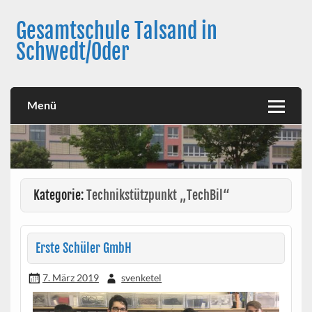
Skip
to
Gesamtschule Talsand in
content
Schwedt/Oder
Menü
Kategorie:
Technikstützpunkt „TechBil“
Erste Schüler GmbH
7. März 2019
svenketel