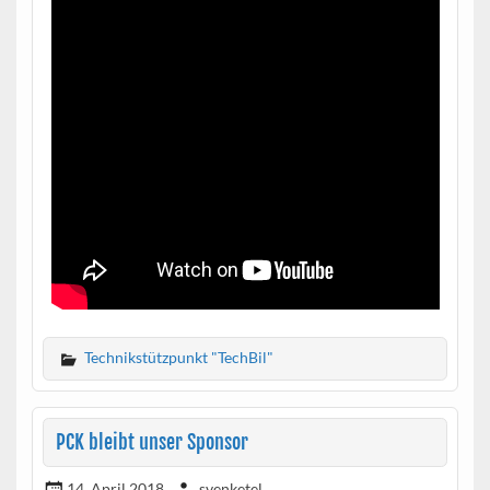
Technikstützpunkt "TechBil"
PCK bleibt unser Sponsor
14. April 2018
svenketel