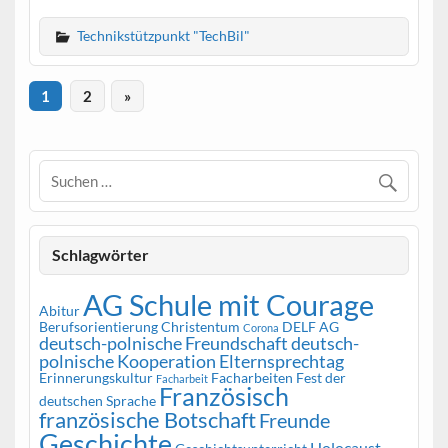
Technikstützpunkt "TechBil"
1
2
»
Schlagwörter
AG Schule mit Courage
Abitur
Berufsorientierung
Christentum
DELF AG
Corona
deutsch-polnische Freundschaft
deutsch-
polnische Kooperation
Elternsprechtag
Erinnerungskultur
Facharbeiten
Fest der
Facharbeit
Französisch
deutschen Sprache
französische Botschaft
Freunde
Geschichte
Holocaust