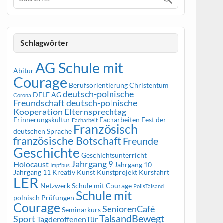
Schlagwörter
AG Schule mit
Abitur
Courage
Berufsorientierung
Christentum
deutsch-polnische
DELF AG
Corona
Freundschaft
deutsch-polnische
Kooperation
Elternsprechtag
Erinnerungskultur
Facharbeiten
Fest der
Facharbeit
Französisch
deutschen Sprache
französische Botschaft
Freunde
Geschichte
Geschichtsunterricht
Jahrgang 9
Holocaust
Jahrgang 10
Impfbus
Jahrgang 11
Kreativ
Kunst
Kunstprojekt
Kursfahrt
LER
Netzwerk Schule mit Courage
PolisTalsand
Schule mit
polnisch
Prüfungen
Courage
SeniorenCafé
Seminarkurs
TalsandBewegt
Sport
TagderoffenenTür