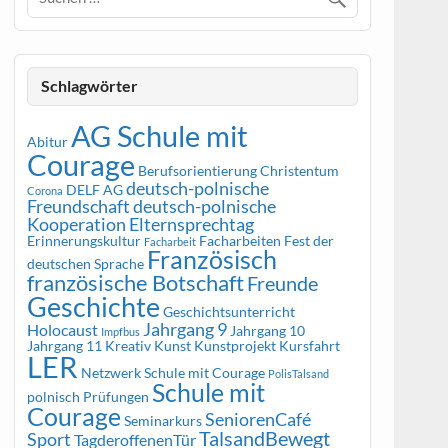
Schlagwörter
AG Schule mit
Abitur
Courage
Berufsorientierung
Christentum
deutsch-polnische
DELF AG
Corona
Freundschaft
deutsch-polnische
Kooperation
Elternsprechtag
Erinnerungskultur
Facharbeiten
Fest der
Facharbeit
Französisch
deutschen Sprache
französische Botschaft
Freunde
Geschichte
Geschichtsunterricht
Jahrgang 9
Holocaust
Jahrgang 10
Impfbus
Jahrgang 11
Kreativ
Kunst
Kunstprojekt
Kursfahrt
LER
Netzwerk Schule mit Courage
PolisTalsand
Schule mit
polnisch
Prüfungen
Courage
SeniorenCafé
Seminarkurs
TalsandBewegt
Sport
TagderoffenenTür