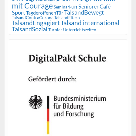
mit Courage
SeniorenCafé
Seminarkurs
TalsandBewegt
Sport
TagderoffenenTür
TalsandContraCorona
TalsandEltern
TalsandEngagiert
Talsand international
TalsandSozial
Turnier
Unterrichtszeiten