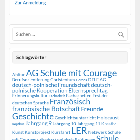
Zur Anmeldung
Schlagwörter
AG Schule mit Courage
Abitur
Berufsorientierung
Christentum
DELF AG
Corona
deutsch-polnische Freundschaft
deutsch-
polnische Kooperation
Elternsprechtag
Erinnerungskultur
Facharbeiten
Fest der
Facharbeit
Französisch
deutschen Sprache
französische Botschaft
Freunde
Geschichte
Holocaust
Geschichtsunterricht
Jahrgang 9
Jahrgang 10
Jahrgang 11
Kreativ
Impfbus
LER
Kunst
Kunstprojekt
Kursfahrt
Netzwerk Schule
Schule
mit Courage
polnisch
Prüfungen
PolisTalsand