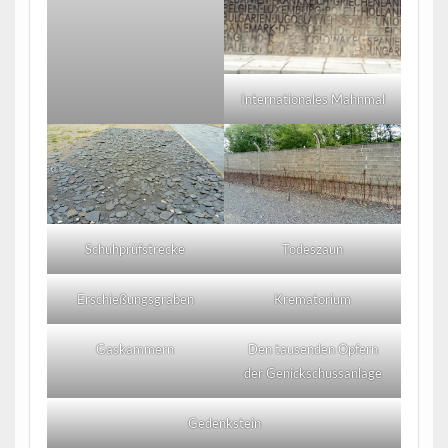
Internationales Mahnmal
Schuhprüfstrecke
Todeszaun
Erschießungsgraben
Krematorium
Gaskammern
Den tausenden Opfern
der Genickschussanlage
Gedenkstein