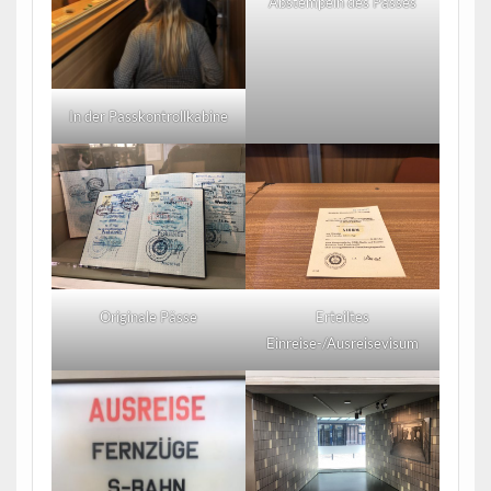
Abstempeln des Passes
In der Passkontrollkabine
Originale Pässe
Erteiltes
Einreise-/Ausreisevisum