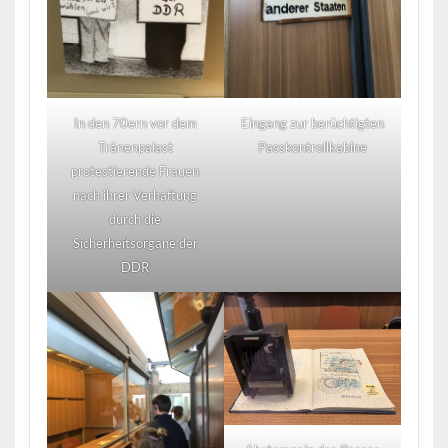
In den 70ern vor dem
Eingang zur berüchtigten
Tränenpalast
Passkontrollkabine
protestierende Frauen
nach ihrer Verhaftung
durch die
Sicherheitsorgane der
DDR