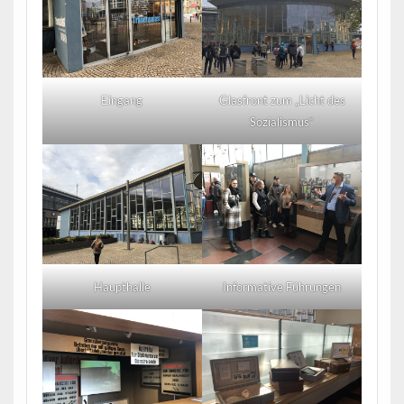
Eingang
Glasfront zum „Licht des
Sozialismus“
Haupthalle
Informative Führungen