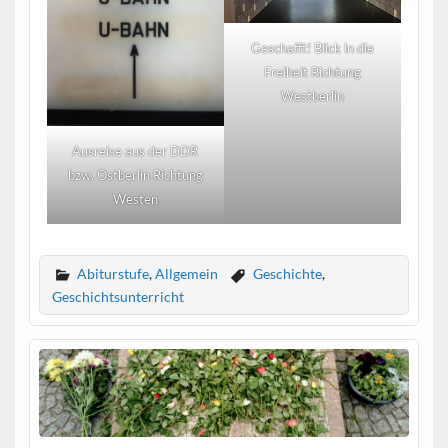
Geschafft! Blick in die
Freiheit Richtung
Westberlin
Ausreise aus der DDR
bzw. Ostberlin Richtung
Westen
Abiturstufe
,
Allgemein
Geschichte
,
Geschichtsunterricht