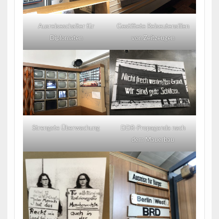
Ausreiseschalter für
Gestiftete Reiseutensilien
Diplomaten
von Zeitzeugen
Strengste Überwachung
DDR-Propaganda nach
dem Mauerbau