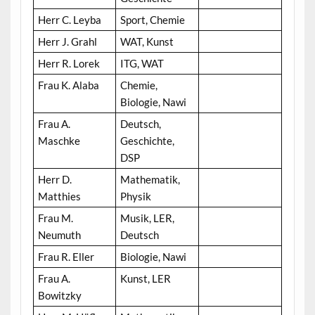
Herr C. Leyba
Sport, Chemie
Herr J. Grahl
WAT, Kunst
Herr R. Lorek
ITG, WAT
Frau K. Alaba
Chemie,
Biologie, Nawi
Frau A.
Deutsch,
Maschke
Geschichte,
DSP
Herr D.
Mathematik,
Matthies
Physik
Frau M.
Musik, LER,
Neumuth
Deutsch
Frau R. Eller
Biologie, Nawi
Frau A.
Kunst, LER
Bowitzky