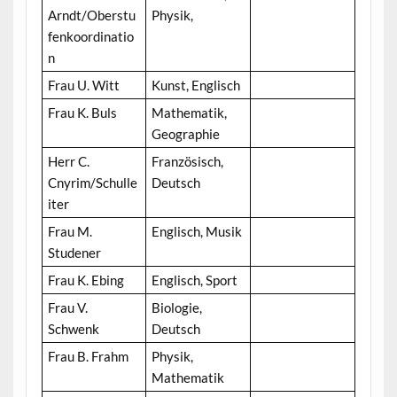
Arndt/Oberstu
Physik,
fenkoordinatio
n
Frau U. Witt
Kunst, Englisch
Frau K. Buls
Mathematik,
Geographie
Herr C.
Französisch,
Cnyrim/Schulle
Deutsch
iter
Frau M.
Englisch, Musik
Studener
Frau K. Ebing
Englisch, Sport
Frau V.
Biologie,
Schwenk
Deutsch
Frau B. Frahm
Physik,
Mathematik