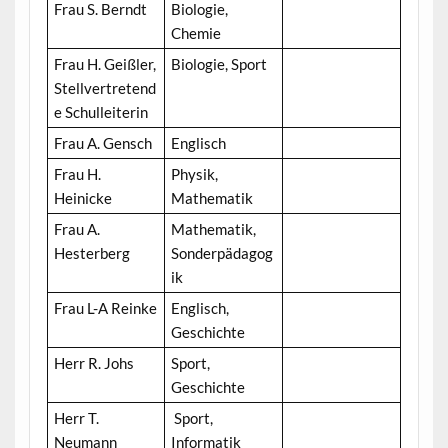
Frau S. Berndt
Biologie,
Chemie
Frau H. Geißler,
Biologie, Sport
Stellvertretend
e Schulleiterin
Frau A. Gensch
Englisch
Frau H.
Physik,
Heinicke
Mathematik
Frau A.
Mathematik,
Hesterberg
Sonderpädagog
ik
Frau L-A Reinke
Englisch,
Geschichte
Herr R. Johs
Sport,
Geschichte
Herr T.
Sport,
Neumann
Informatik