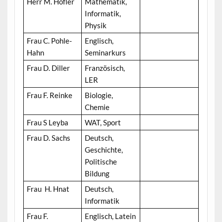
Herr M. Höfler
Mathematik,
Informatik,
Physik
Frau C. Pohle-
Englisch,
Hahn
Seminarkurs
Frau D. Diller
Französisch,
LER
Frau F. Reinke
Biologie,
Chemie
Frau S Leyba
WAT, Sport
Frau D. Sachs
Deutsch,
Geschichte,
Politische
Bildung
Frau H. Hnat
Deutsch,
Informatik
Frau F.
Englisch, Latein