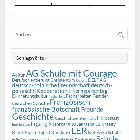
Schlagwörter
AG Schule mit Courage
Abitur
Berufsorientierung
Christentum
DELF AG
Corona
deutsch-polnische Freundschaft
deutsch-
polnische Kooperation
Elternsprechtag
Erinnerungskultur
Facharbeiten
Fest der
Facharbeit
Französisch
deutschen Sprache
französische Botschaft
Freunde
Geschichte
Holocaust
Geschichtsunterricht
Jahrgang 9
Jahrgang 10
Jahrgang 11
Kreativ
Impfbus
LER
Kunst
Kunstprojekt
Kursfahrt
Netzwerk Schule
Schule
mit Courage
polnisch
Prüfungen