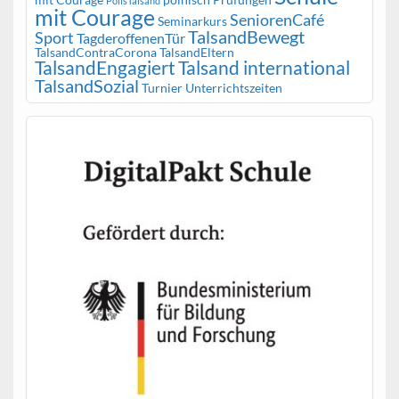
PolisTalsand
mit Courage
SeniorenCafé
Seminarkurs
TalsandBewegt
Sport
TagderoffenenTür
TalsandContraCorona
TalsandEltern
TalsandEngagiert
Talsand international
TalsandSozial
Turnier
Unterrichtszeiten