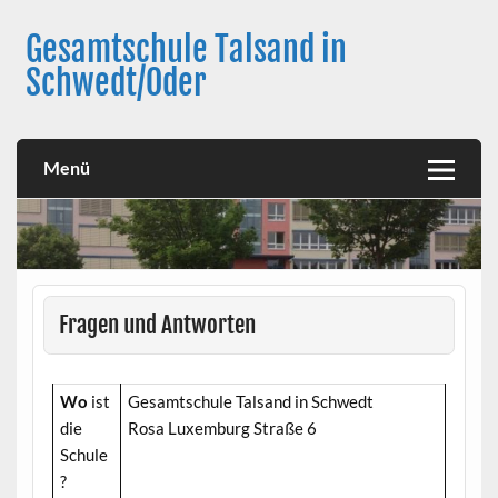
Skip
to
Gesamtschule Talsand in
content
Schwedt/Oder
Menü
Fragen und Antworten
Wo
ist
Gesamtschule Talsand in Schwedt
die
Rosa Luxemburg Straße 6
Schule
?