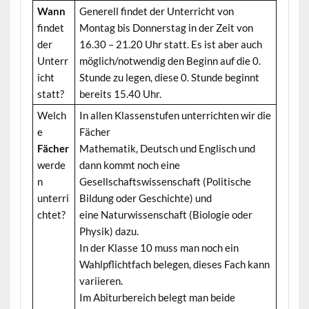
Wann
Generell findet der Unterricht von
findet
Montag bis Donnerstag in der Zeit von
der
16.30 – 21.20 Uhr statt. Es ist aber auch
Unterr
möglich/notwendig den Beginn auf die 0.
icht
Stunde zu legen, diese 0. Stunde beginnt
statt?
bereits 15.40 Uhr.
Welch
In allen Klassenstufen unterrichten wir die
e
Fächer
Fächer
Mathematik, Deutsch und Englisch und
werde
dann kommt noch eine
n
Gesellschaftswissenschaft (Politische
unterri
Bildung oder Geschichte) und
chtet?
eine Naturwissenschaft (Biologie oder
Physik) dazu.
In der Klasse 10 muss man noch ein
Wahlpflichtfach belegen, dieses Fach kann
variieren.
Im Abiturbereich belegt man beide