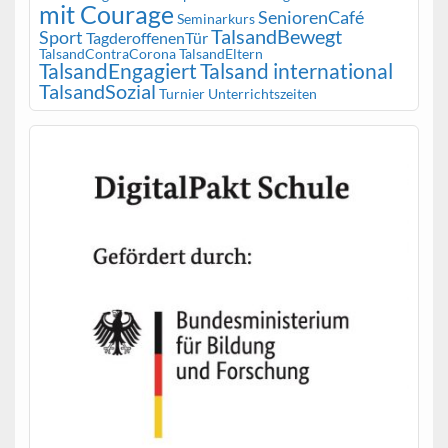
mit Courage
SeniorenCafé
Seminarkurs
TalsandBewegt
Sport
TagderoffenenTür
TalsandContraCorona
TalsandEltern
TalsandEngagiert
Talsand international
TalsandSozial
Turnier
Unterrichtszeiten