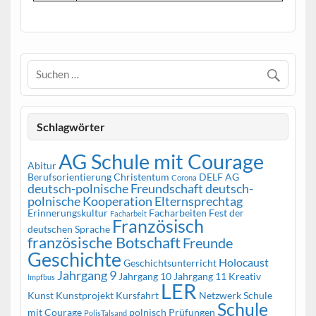
Schlagwörter
AG Schule mit Courage
Abitur
Berufsorientierung
Christentum
DELF AG
Corona
deutsch-polnische Freundschaft
deutsch-
polnische Kooperation
Elternsprechtag
Erinnerungskultur
Facharbeiten
Fest der
Facharbeit
Französisch
deutschen Sprache
französische Botschaft
Freunde
Geschichte
Holocaust
Geschichtsunterricht
Jahrgang 9
Jahrgang 10
Jahrgang 11
Kreativ
Impfbus
LER
Kunst
Kunstprojekt
Kursfahrt
Netzwerk Schule
Schule
mit Courage
polnisch
Prüfungen
PolisTalsand