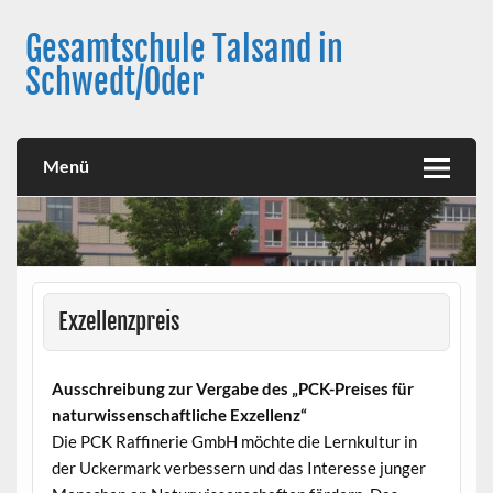
Skip
to
Gesamtschule Talsand in
content
Schwedt/Oder
Menü
Exzellenzpreis
Ausschreibung zur Vergabe des „PCK-Preises für
naturwissenschaftliche Exzellenz“
Die PCK Raffinerie GmbH möchte die Lernkultur in
der Uckermark verbessern und das Interesse junger