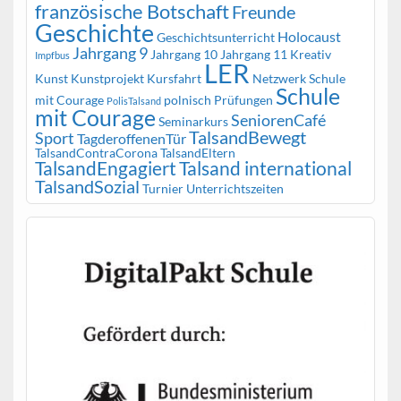
französische Botschaft
Freunde
Geschichte
Holocaust
Geschichtsunterricht
Jahrgang 9
Jahrgang 10
Jahrgang 11
Kreativ
Impfbus
LER
Kunst
Kunstprojekt
Kursfahrt
Netzwerk Schule
Schule
mit Courage
polnisch
Prüfungen
PolisTalsand
mit Courage
SeniorenCafé
Seminarkurs
TalsandBewegt
Sport
TagderoffenenTür
TalsandContraCorona
TalsandEltern
TalsandEngagiert
Talsand international
TalsandSozial
Turnier
Unterrichtszeiten