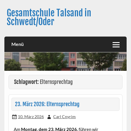
Skip
to
Gesamtschule Talsand in
content
Schwedt/Oder
Menü
Schlagwort:
Elternsprechtag
23. März 2026: Elternsprechtag
10. März 2026
Carl Cnyrim
Am
Montag, dem 23. März 2026,
führen wir