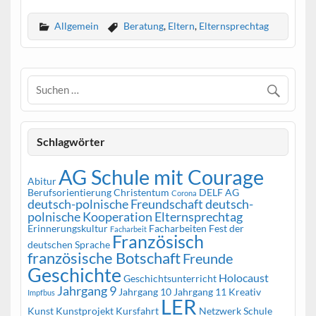
Allgemein
Beratung
,
Eltern
,
Elternsprechtag
Schlagwörter
AG Schule mit Courage
Abitur
Berufsorientierung
Christentum
DELF AG
Corona
deutsch-polnische Freundschaft
deutsch-
polnische Kooperation
Elternsprechtag
Erinnerungskultur
Facharbeiten
Fest der
Facharbeit
Französisch
deutschen Sprache
französische Botschaft
Freunde
Geschichte
Holocaust
Geschichtsunterricht
Jahrgang 9
Jahrgang 10
Jahrgang 11
Kreativ
Impfbus
LER
Kunst
Kunstprojekt
Kursfahrt
Netzwerk Schule