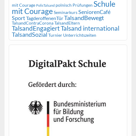
Schule
mit Courage
polnisch
Prüfungen
PolisTalsand
mit Courage
SeniorenCafé
Seminarkurs
TalsandBewegt
Sport
TagderoffenenTür
TalsandContraCorona
TalsandEltern
TalsandEngagiert
Talsand international
TalsandSozial
Turnier
Unterrichtszeiten