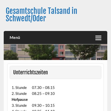
Skip
to
Gesamtschule Talsand in
content
Schwedt/Oder
Menü
Unterrichtszeiten
1. Stunde 07.30 – 08.15
2. Stunde 08.25 – 09.10
Hofpause
3. Stunde 09.30 – 10.15