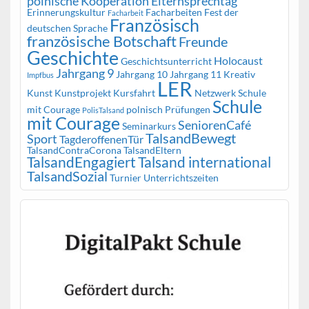
polnische Kooperation
Elternsprechtag
Erinnerungskultur
Facharbeiten
Fest der
Facharbeit
Französisch
deutschen Sprache
französische Botschaft
Freunde
Geschichte
Holocaust
Geschichtsunterricht
Jahrgang 9
Jahrgang 10
Jahrgang 11
Kreativ
Impfbus
LER
Kunst
Kunstprojekt
Kursfahrt
Netzwerk Schule
Schule
mit Courage
polnisch
Prüfungen
PolisTalsand
mit Courage
SeniorenCafé
Seminarkurs
TalsandBewegt
Sport
TagderoffenenTür
TalsandContraCorona
TalsandEltern
TalsandEngagiert
Talsand international
TalsandSozial
Turnier
Unterrichtszeiten