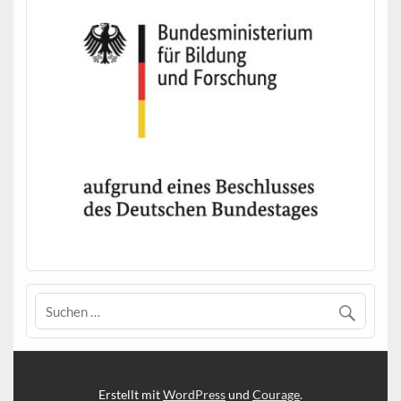
Erstellt mit
WordPress
und
Courage
.