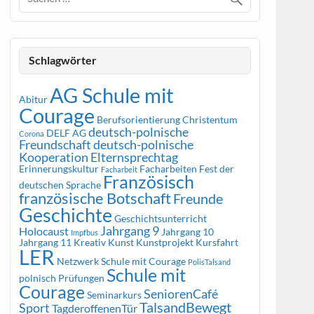
Schlagwörter
AG Schule mit
Abitur
Courage
Berufsorientierung
Christentum
deutsch-polnische
DELF AG
Corona
Freundschaft
deutsch-polnische
Kooperation
Elternsprechtag
Erinnerungskultur
Facharbeiten
Fest der
Facharbeit
Französisch
deutschen Sprache
französische Botschaft
Freunde
Geschichte
Geschichtsunterricht
Jahrgang 9
Holocaust
Jahrgang 10
Impfbus
Jahrgang 11
Kreativ
Kunst
Kunstprojekt
Kursfahrt
LER
Netzwerk Schule mit Courage
PolisTalsand
Schule mit
polnisch
Prüfungen
Courage
SeniorenCafé
Seminarkurs
TalsandBewegt
Sport
TagderoffenenTür