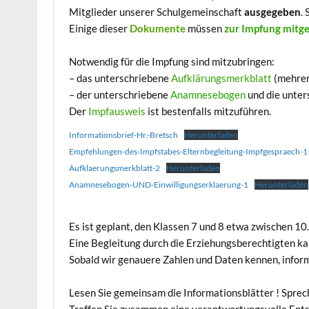
Mitglieder unserer Schulgemeinschaft
ausgegeben
.
Einige dieser
Dokumente
müssen
zur Impfung mitg
Notwendig für die Impfung sind mitzubringen:
– das unterschriebene
Aufklärungsmerkblatt
(mehrer
– der unterschriebene
Anamnesebogen
und die unte
Der
Impfausweis
ist bestenfalls mitzuführen.
Informationsbrief-Hr.-Bretsch
Herunterladen
Empfehlungen-des-Impfstabes-Elternbegleitung-Impfgespraech-1
Aufklaerungsmerkblatt-2
Herunterladen
Anamnesebogen-UND-Einwilligungserklaerung-1
Herunterladen
Es ist geplant, den Klassen 7 und 8 etwa zwischen 10
Eine Begleitung durch die Erziehungsberechtigten ka
Sobald wir genauere Zahlen und Daten kennen, infor
Lesen Sie gemeinsam die Informationsblätter ! Sprec
Treffen Sie zusammen eine verantwortungsvolle Ent