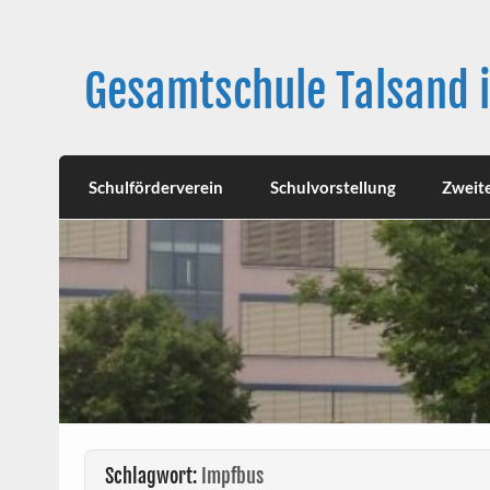
Skip
to
content
Gesamtschule Talsand 
Schulförderverein
Schulvorstellung
Zweit
Schlagwort:
Impfbus