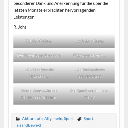
besonderer Dank und Anerkennung für die über die
letzten Monate erbrachten hervorragenden
Leistungen!
R. Johs
Vor der Prüfung
Nach der Prüfung
Der Prüfer beim Bewerten
Glückwunsch und …
… Aushändigen der
… zur bestandenen
Urkunden …
Gürtelprüfung
Ehrerbietung zwischen
Der Sportkurs Judo der
Meister und Schülern
JST 12
Abiturstufe
,
Allgemein
,
Sport
Sport
,
TalsandBewegt