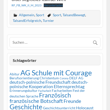
RF_FB_WK_II_M_2023
Herunterladen
Allgemein
,
Sport
Sport
,
TalsandBewegt
,
TalsandErfolgreich
,
Turnier
Schlagwörter
AG Schule mit Courage
Abitur
Berufsorientierung
Christentum
DELF AG
Corona
deutsch-polnische Freundschaft
deutsch-
polnische Kooperation
Elternsprechtag
Erinnerungskultur
Facharbeiten
Fest der
Facharbeit
Französisch
deutschen Sprache
französische Botschaft
Freunde
Geschichte
Holocaust
Geschichtsunterricht