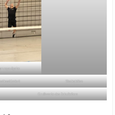
prungaufgabe
estkostümiert
Blockaktion
Grußworte des Schulleiters