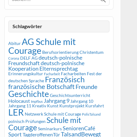
Schlagwörter
AG Schule mit
Abitur
Courage
Berufsorientierung
Christentum
deutsch-polnische
DELF AG
Corona
Freundschaft
deutsch-polnische
Kooperation
Elternsprechtag
Erinnerungskultur
Facharbeiten
Fest der
Facharbeit
Französisch
deutschen Sprache
französische Botschaft
Freunde
Geschichte
Geschichtsunterricht
Jahrgang 9
Holocaust
Jahrgang 10
Impfbus
Jahrgang 11
Kreativ
Kunst
Kunstprojekt
Kursfahrt
LER
Netzwerk Schule mit Courage
PolisTalsand
Schule mit
polnisch
Prüfungen
Courage
SeniorenCafé
Seminarkurs
TalsandBewegt
Sport
TagderoffenenTür