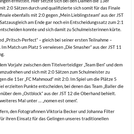
ngen ermittelt. Hier setzte sich bei den Damen die 13er
it 2:0 Sätzen durch und qualifizierte sich somit für das Finale
finale ebenfalls mit 2:0 gegen „Mein Lieblingsteam“ aus der JST
 Satzausgleich am Ende gar noch ein Entscheidungssatz zum 2:1
 entscheiden konnte und sich damit zu Schulmeisterinnen kürte.
ed „Pritsch-Perfect“ – gleich bei seiner ersten Teilnahme –
e. Im Match um Platz 5 verwiesen „Die Smasher“ aus der JST 11
ng.
 dem Vorjahr zwischen dem Titelverteidiger „Team Ben“ und dem
 umzudrehen und sich mit 2:0 Sätzen zum Schulmeister zu
gen die 11er „FC Mahmoud“ mit 2:0. Im Spiel um die Plätze 5
el erzielten Punkte entscheiden, bei denen das Team „Baller die
nüber dem „Ostblock“ aus der JST 12 die Oberhand behielt.
 weiteres Mal unter … „nomen est omen“.
lfern, den Fotografinnen Viktoria Becker und Johanna Filter
ür ihren Einsatz für das Gelingen unseres traditionellen