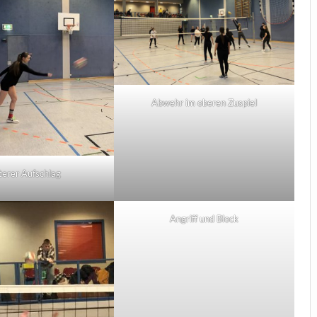
Abwehr im oberen Zuspiel
terer Aufschlag
Angriff und Block