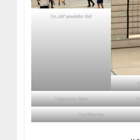
Ein „lob“ gespielter Ball
S
Erfolgreicher Block
B
Angriffsschlag