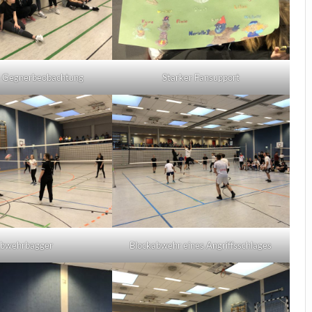
e Gegnerbeobachtung
Starker Fansupport
bwehrbagger
Blockabwehr eines Angriffsschlages