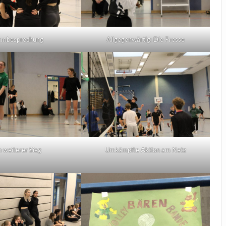
ambesprechung
Allgegenwärtig: Die Presse
n weiterer Sieg
Umkämpfte Aktion am Netz