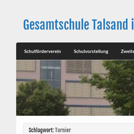
Skip
to
content
Gesamtschule Talsand 
Schulförderverein
Schulvorstellung
Zweit
Schlagwort:
Turnier