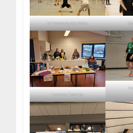
In Erwartung des Balles
Te
Ei
Leckeres Catering