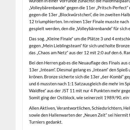
wurden in einer Vorrunde zunächst die Halbfinalpaaru
„Volleybärenbande“ gegen die 11er „Pritsch-Perfect“ m
gegen die 13er „Blockwürstchen“, die im zweiten Halb
12 triumphierten. Im reinen 13er Finale musste nach
gespielt werden, den die „Volleybärenbande“ für sich
Das sog. „Kleine Finale“ um die Plätze 3 und 4 entschi
gegen „Mein Lieblingsteam“ für sich und holte Bronz
das „Chaos am Netz“ aus der 12 mit 2:0 auf den 6. Ra
Bei den Herren gab es die Neuauflage des Finals aus
13er „Inteam“. Diesmal gelang es „Inteam“ den Spieß
krönen. Bronze sicherte sich die 13er „6er-Kombi“ ge
und 6 mussten nach 1:1 Satzausgleich die mehr im Spi
Waldfee“ aus der JST 11 mit nur 4 Punkten mehr gege
Somit ging der Ostblock, wie seinerzeit 1989/90, ein
Allen Aktiven, Verantwortlichen, Schiedsrichtern, He
sowie den Hallenwarten der „Neuen Zeit“ sei hiermit f
Turniers gedankt.