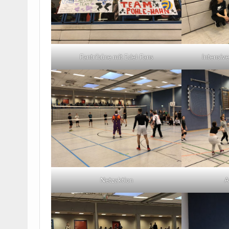
Fantribüne mit Edel-Fans
Intensiv
Netzaktion
A