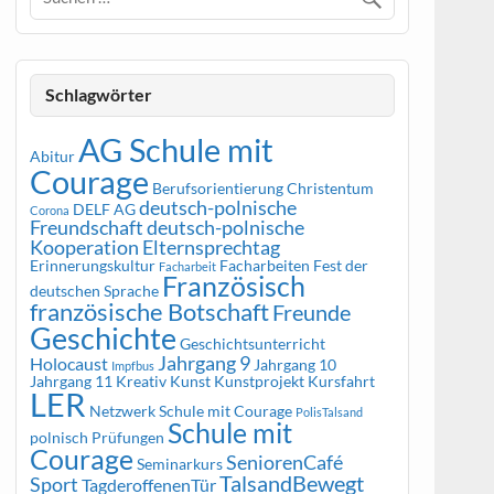
Schlagwörter
AG Schule mit
Abitur
Courage
Berufsorientierung
Christentum
deutsch-polnische
DELF AG
Corona
Freundschaft
deutsch-polnische
Kooperation
Elternsprechtag
Erinnerungskultur
Facharbeiten
Fest der
Facharbeit
Französisch
deutschen Sprache
französische Botschaft
Freunde
Geschichte
Geschichtsunterricht
Jahrgang 9
Holocaust
Jahrgang 10
Impfbus
Jahrgang 11
Kreativ
Kunst
Kunstprojekt
Kursfahrt
LER
Netzwerk Schule mit Courage
PolisTalsand
Schule mit
polnisch
Prüfungen
Courage
SeniorenCafé
Seminarkurs
TalsandBewegt
Sport
TagderoffenenTür